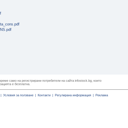
f
ta_cons.pdf
ONS.pdf
реме само на регистрирани потребители на сайта infostock.bg, които
рацията е безплатна.
|
Условия за ползване |
Контакти |
Регулирана информация |
Реклама