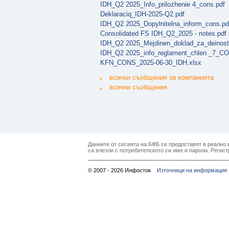
IDH_Q2 2025_Info_prilozhenie 4_cons.pdf
Deklaraciq_IDH-2025-Q2.pdf
IDH_Q2 2025_Dopylnitelna_inform_cons.pd
Consolidated FS IDH_Q2_2025 - notes.pdf
IDH_Q2 2025_Mejdinen_doklad_za_deinost
IDH_Q2 2025_info_reglament_chlen _7_C
KFN_CONS_2025-06-30_IDH.xlsx
всички съобщения за компанията
всички съобщения
Данните от сесията на БФБ се предоставят в реално в
са влезли с потребителското си име и парола. Регист
© 2007 - 2026 Инфосток
Източници на информация 