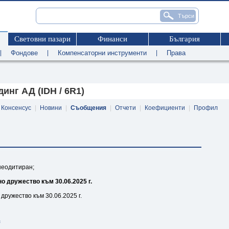
Световни пазари
Финанси
България
|
Фондове
|
Компенсаторни инструменти
|
Права
нг АД (IDH / 6R1)
Консенсус
|
Новини
|
Съобщения
|
Отчети
|
Коефициенти
|
Профил
 неодитиран;
 дружество към 30.06.2025 г.
дружество към 30.06.2025 г.
f