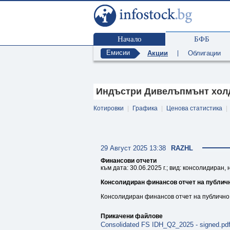
Начало
БФБ
Емисии
Акции
|
Облигации
Индъстри Дивелъпмънт холди
Котировки
|
Графика
|
Ценова статистика
|
29 Август 2025 13:38
RAZHL
Финансови отчети
към дата: 30.06.2025 г.; вид: консолидиран,
Консолидиран финансов отчет на публично
Консолидиран финансов отчет на публично 
Прикачени файлове
Consolidated FS IDH_Q2_2025 - signed.pd