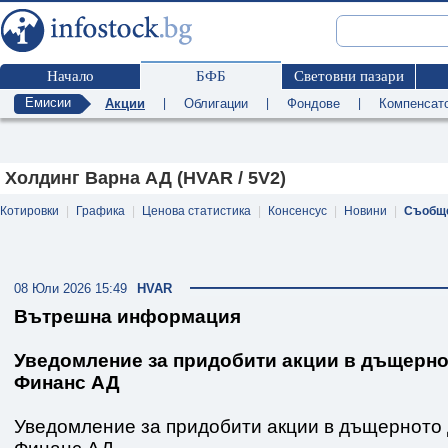
Начало
БФБ
Световни пазари
Емисии
Акции
|
Облигации
|
Фондове
|
Компенсат
Холдинг Варна АД (HVAR / 5V2)
Котировки
|
Графика
|
Ценова статистика
|
Консенсус
|
Новини
|
Съобщ
08 Юли 2026 15:49
HVAR
Вътрешна информация
Уведомление за придобити акции в дъщерно
Финанс АД
Уведомление за придобити акции в дъщерното