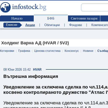
Начало
БФБ
Световни пазари
Емисии
Акции
|
Облигации
|
Фондове
|
Компенсат
Холдинг Варна АД (HVAR / 5V2)
Котировки
|
Графика
|
Ценова статистика
|
Консенсус
|
Новини
|
Съобщ
08 Юни 2026 15:42
HVAR
Вътрешна информация
Уведомление за сключена сделка по чл.114,а
косвено контролираното дружество "Атлас I
Уведомление за сключена сделка по чл.114,ал.