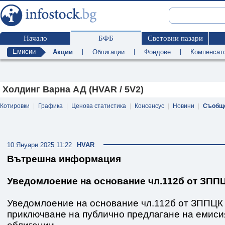
Начало
БФБ
Световни пазари
Емисии
Акции
|
Облигации
|
Фондове
|
Компенсат
Холдинг Варна АД (HVAR / 5V2)
Котировки
|
Графика
|
Ценова статистика
|
Консенсус
|
Новини
|
Съобщ
10 Януари 2025 11:22
HVAR
Вътрешна информация
Уведомлоение на основание чл.112б от ЗПП
Уведомлоение на основание чл.112б от ЗППЦК
приключване на публично предлагане на емиси