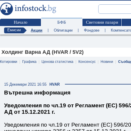
Начало
БФБ
Световни пазари
Емисии
Акции
|
Облигации
|
Фондове
|
Компенсат
Холдинг Варна АД (HVAR / 5V2)
Котировки
|
Графика
|
Ценова статистика
|
Консенсус
|
Новини
|
Съобщ
15 Декември 2021 16:55
HVAR
Вътрешна информация
Уведомления по чл.19 от Регламент (ЕС) 596
АД от 15.12.2021 г.
Уведомления по чл.19 от Регламент (ЕС) 596/2