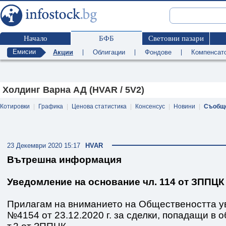
Начало
БФБ
Световни пазари
Емисии
Акции
|
Облигации
|
Фондове
|
Компенсат
Холдинг Варна АД (HVAR / 5V2)
Котировки
|
Графика
|
Ценова статистика
|
Консенсус
|
Новини
|
Съобщ
23 Декември 2020 15:17
HVAR
Вътрешна информация
Уведомление на основание чл. 114 от ЗППЦК
Прилагам на вниманието на Обществеността у
№4154 от 23.12.2020 г. за сделки, попадащи в о