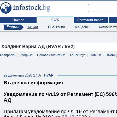
Начало
БФБ
Световни пазари
Емисии
Акции
|
Облигации
|
Фондове
|
Компенсат
Холдинг Варна АД (HVAR / 5V2)
Котировки
|
Графика
|
Ценова статистика
|
Консенсус
|
Новини
|
Съобщ
22 Декември 2020 17:07
HVAR
Вътрешна информация
Уведомление по чл.19 от Регламент (ЕС) 596/
АД
Прилагам уведомление по чл. 19 от Регламент 