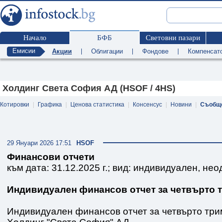
Начало
БФБ
Световни пазари
Емисии
Акции
|
Облигации
|
Фондове
|
Компенсат
Холдинг Света София АД (HSOF / 4HS)
Котировки
|
Графика
|
Ценова статистика
|
Консенсус
|
Новини
|
Съобщ
29 Януари 2026 17:51
HSOF
Финансови отчети
към дата: 31.12.2025 г.; вид: индивидуален, не
Индивидуален финансов отчет за четвърто т
Индивидуален финансов отчет за четвърто трим