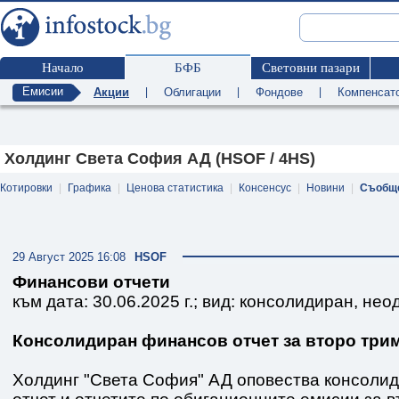
Начало
БФБ
Световни пазари
Емисии
Акции
|
Облигации
|
Фондове
|
Компенсат
Холдинг Света София АД (HSOF / 4HS)
Котировки
|
Графика
|
Ценова статистика
|
Консенсус
|
Новини
|
Съобщ
29 Август 2025 16:08
HSOF
Финансови отчети
към дата: 30.06.2025 г.; вид: консолидиран, нео
Консолидиран финансов отчет за второ триме
Холдинг "Света София" АД оповества консоли