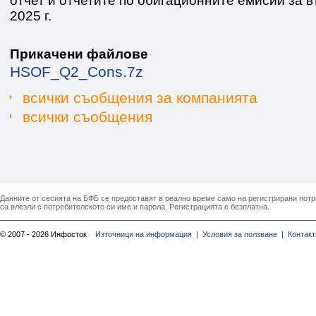
отчет и отчетите по обигационните емисии за 
2025 г.
Прикачени файлове
HSOF_Q2_Cons.7z
всички съобщения за компанията
всички съобщения
Данните от сесията на БФБ се предоставят в реално време само на регистрирани потреб
са влезли с потребителското си име и парола. Регистрацията е безплатна.
© 2007 - 2026 Инфосток
Източници на информация |
Условия за ползване |
Контакт