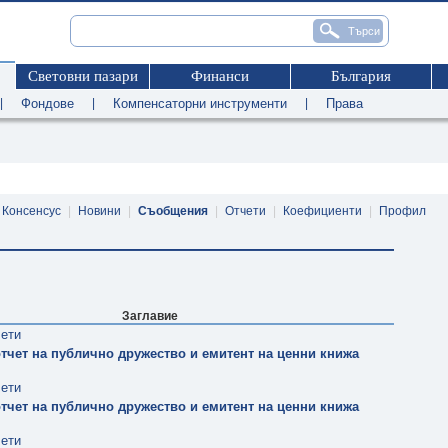
Световни пазари
Финанси
България
|
Фондове
|
Компенсаторни инструменти
|
Права
Консенсус
|
Новини
|
Съобщения
|
Отчети
|
Коефициенти
|
Профил
Заглавие
чети
тчет на публично дружество и емитент на ценни книжа
чети
тчет на публично дружество и емитент на ценни книжа
чети