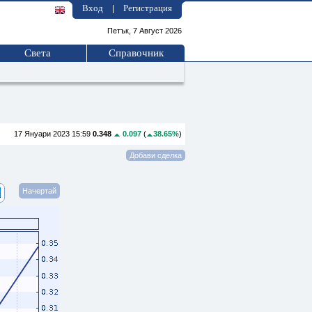
Вход
Регистрация
|
Петък, 7 Август 2026
Света
Справочник
17 Януари 2023 15:59
0.348
0.097
(
38.65%
)