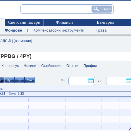
Световни пазари
Финанси
България
|
Фондове
|
Компенсаторни инструменти
|
Права
АДСИЦ (вземания)
PPBG / 4PY)
|
Консенсус
|
Новини
|
Съобщения
|
Отчети
|
Профил
От:
До:
ка
0.35
Затв:
0.35