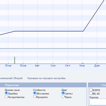
еименувай
|
Изтрий
Запазване на текущите настройки
Параметри
Сра
Ценова скала
Стойности
Цвят
SOFIX
Линейна
Абсолютни
Светъл
BG 40
Логаритмична
Проценти
Черен
Емисия: