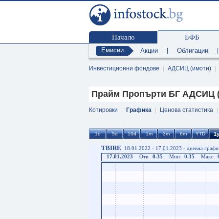
Начало
БФБ
Емисии
Акции
|
Облигации
Инвестиционни фондове
|
АДСИЦ (имоти)
|
Прайм Пропърти БГ АДСИЦ (
Котировки
|
Графика
|
Ценова статистика
TBIRE
: 18.01.2022 - 17.01.2023 - дневна графи
17.01.2023
Отв:
0.35
Мин:
0.35
Макс: