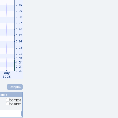
вни с
BG TR30
BG REIT