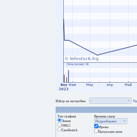
Обем (лотове):
5K
-
Избор на настройки:
Пр
Тип графика
Времева скала
Линия
Подразбиране
OHLC
Мрежа
Candlestick
Предходна цена