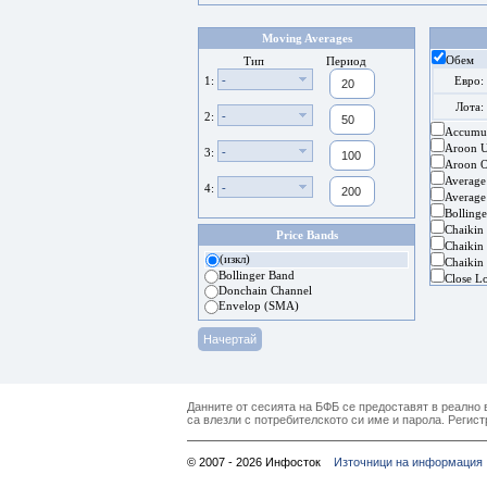
Moving Averages
Обем
Тип
Период
-
1:
Евро:
Лота:
-
2:
Accumul
Aroon 
-
3:
Aroon Os
Average
-
4:
Average
Bolling
Chaikin
Price Bands
Chaikin 
(изкл)
Chaikin 
Bollinger Band
Close L
Donchain Channel
Envelop (SMA)
Данните от сесията на БФБ се предоставят в реално в
са влезли с потребителското си име и парола. Регист
© 2007 - 2026 Инфосток
Източници на информация 