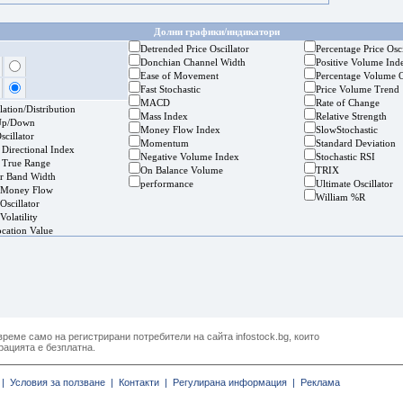
Долни графики/индикатори
Detrended Price Oscillator
Percentage Price Osci
Donchian Channel Width
Positive Volume Ind
Ease of Movement
Percentage Volume O
Fast Stochastic
Price Volume Trend
MACD
Rate of Change
ation/Distribution
Mass Index
Relative Strength
Up/Down
Money Flow Index
SlowStochastic
cillator
Momentum
Standard Deviation
 Directional Index
Negative Volume Index
Stochastic RSI
 True Range
On Balance Volume
TRIX
er Band Width
performance
Ultimate Oscillator
 Money Flow
William %R
Oscillator
Volatility
ocation Value
реме само на регистрирани потребители на сайта infostock.bg, които
рацията е безплатна.
|
Условия за ползване |
Контакти |
Регулирана информация |
Реклама