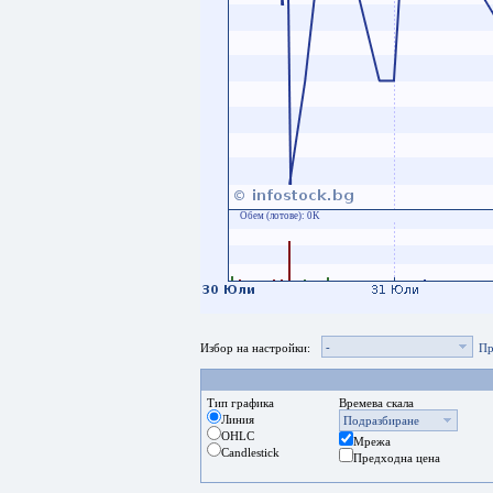
Обем (лотове):
0K
-
Избор на настройки:
Пр
Тип графика
Времева скала
Линия
Подразбиране
OHLC
Мрежа
Candlestick
Предходна цена