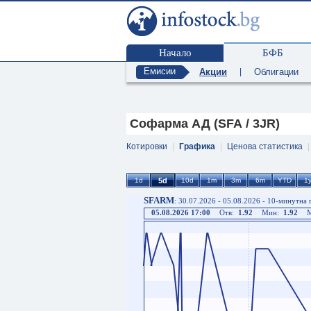
Начало
БФБ
Емисии
Акции
|
Облигации
Софарма АД (SFA / 3JR)
Котировки
|
Графика
|
Ценова статистика
SFARM
: 30.07.2026 - 05.08.2026 - 10-минутна
05.08.2026 17:00
Отв:
1.92
Мин:
1.92
М