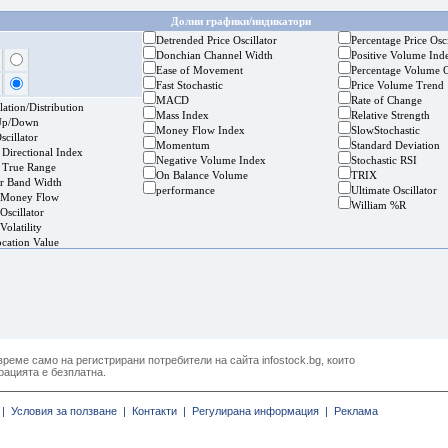
Долни графики/индикатори
Detrended Price Oscillator
Percentage Price Osci
Donchian Channel Width
Positive Volume Ind
Ease of Movement
Percentage Volume O
Fast Stochastic
Price Volume Trend
MACD
Rate of Change
ation/Distribution
Mass Index
Relative Strength
Up/Down
Money Flow Index
SlowStochastic
cillator
Momentum
Standard Deviation
 Directional Index
Negative Volume Index
Stochastic RSI
 True Range
On Balance Volume
TRIX
er Band Width
performance
Ultimate Oscillator
 Money Flow
William %R
Oscillator
Volatility
ocation Value
реме само на регистрирани потребители на сайта infostock.bg, които
рацията е безплатна.
|
Условия за ползване |
Контакти |
Регулирана информация |
Реклама