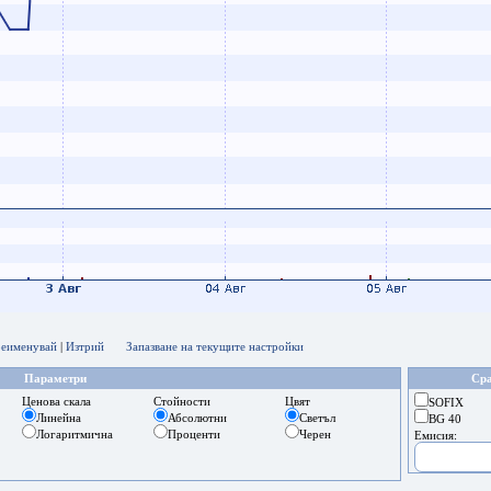
еименувай
|
Изтрий
Запазване на текущите настройки
Параметри
Сра
Ценова скала
Стойности
Цвят
SOFIX
Линейна
Абсолютни
Светъл
BG 40
Логаритмична
Проценти
Черен
Емисия: