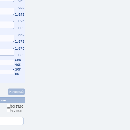
вни с
BG TR30
BG REIT