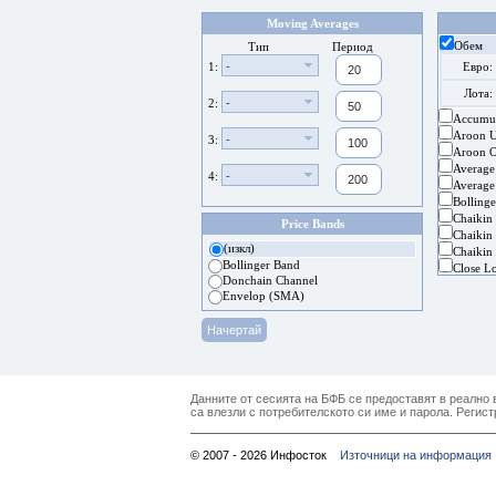
Moving Averages
Обем
Тип
Период
-
1:
Евро:
Лота:
-
2:
Accumul
Aroon 
-
3:
Aroon Os
Average
-
4:
Average
Bolling
Chaikin
Price Bands
Chaikin 
(изкл)
Chaikin 
Bollinger Band
Close L
Donchain Channel
Envelop (SMA)
Данните от сесията на БФБ се предоставят в реално в
са влезли с потребителското си име и парола. Регист
© 2007 - 2026 Инфосток
Източници на информация 