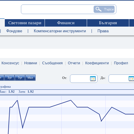
Световни пазари
Финанси
България
|
Фондове
|
Компенсаторни инструменти
|
Права
|
Консенсус
|
Новини
|
Съобщения
|
Отчети
|
Коефициенти
|
Профил
От:
До:
 графика
акс:
1.92
Затв:
1.92