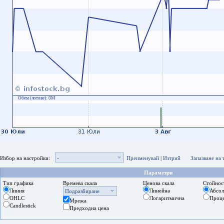
Обем (лотове):
0M
-
Избор на настройки:
Преименувай
|
Изтрий
Запазване на
Параметри
Тип графика
Времева скала
Ценова скала
Стойнос
Линия
Линейна
Абсо
Подразбиране
OHLC
Логаритмична
Проц
Мрежа
Candlestick
Предходна цена