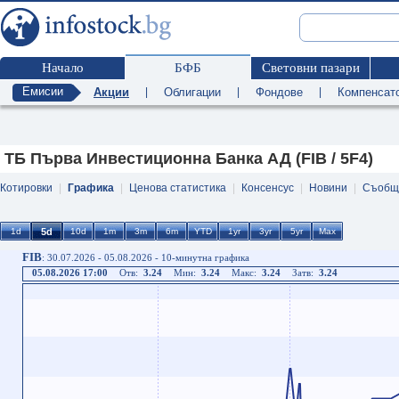
Начало
БФБ
Световни пазари
Емисии
Акции
|
Облигации
|
Фондове
|
Компенсат
ТБ Първа Инвестиционна Банка АД (FIB / 5F4)
Котировки
|
Графика
|
Ценова статистика
|
Консенсус
|
Новини
|
Съобщ
FIB
: 30.07.2026 - 05.08.2026 - 10-минутна графика
05.08.2026 17:00
Отв:
3.24
Мин:
3.24
Макс:
3.24
Затв:
3.24