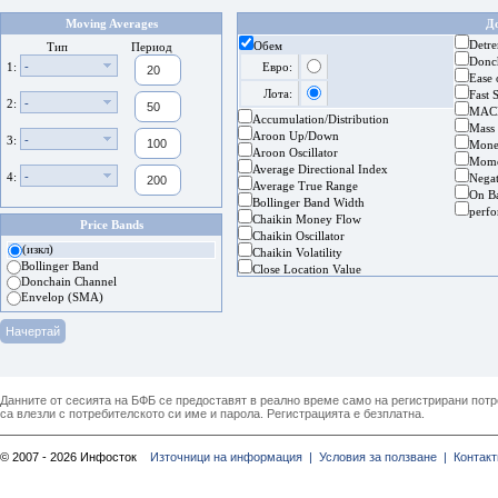
Moving Averages
Д
Detre
Обем
Тип
Период
Donc
-
1:
Евро:
Ease
Лота:
Fast 
-
2:
MAC
Accumulation/Distribution
Mass
Aroon Up/Down
-
3:
Mone
Aroon Oscillator
Mom
Average Directional Index
-
4:
Nega
Average True Range
On B
Bollinger Band Width
perf
Chaikin Money Flow
Price Bands
Chaikin Oscillator
(изкл)
Chaikin Volatility
Bollinger Band
Close Location Value
Donchain Channel
Envelop (SMA)
Данните от сесията на БФБ се предоставят в реално време само на регистрирани потреб
са влезли с потребителското си име и парола. Регистрацията е безплатна.
© 2007 - 2026 Инфосток
Източници на информация |
Условия за ползване |
Контакт