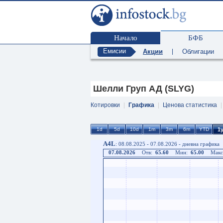
Начало
БФБ
Емисии
Акции
|
Облигации
Шелли Груп АД (SLYG)
Котировки
|
Графика
|
Ценова статистика
A4L
: 08.08.2025 - 07.08.2026 - дневна графика
07.08.2026
Отв:
65.60
Мин:
65.00
Макс