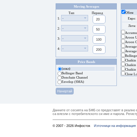
Moving Averages
Обем
Тип
Период
-
1:
Евро:
Лота:
-
2:
Accumul
Aroon 
-
3:
Aroon Os
Average
-
4:
Average
Bolling
Chaikin
Price Bands
Chaikin 
(изкл)
Chaikin 
Bollinger Band
Close L
Donchain Channel
Envelop (SMA)
Данните от сесията на БФБ се предоставят в реално в
са влезли с потребителското си име и парола. Регист
© 2007 - 2026 Инфосток
Източници на информация 