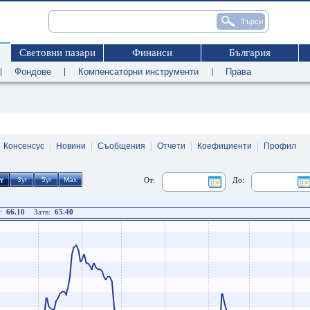
Световни пазари
Финанси
България
|
Фондове
|
Компенсаторни инструменти
|
Права
|
Консенсус
|
Новини
|
Съобщения
|
Отчети
|
Коефициенти
|
Профил
От:
До:
:
66.10
Затв:
65.40