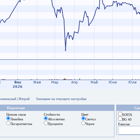
еименувай
|
Изтрий
Запазване на текущите настройки
Параметри
Сра
Ценова скала
Стойности
Цвят
SOFIX
Линейна
Абсолютни
Светъл
BG 40
Логаритмична
Проценти
Черен
Емисия: