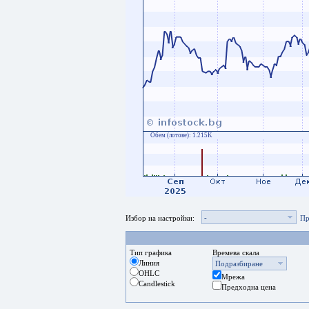
Обем (лотове):
1.215K
-
Избор на настройки:
Пр
Тип графика
Времева скала
Линия
Подразбиране
OHLC
Мрежа
Candlestick
Предходна цена