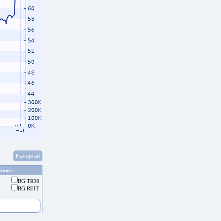
вни с
BG TR30
BG REIT