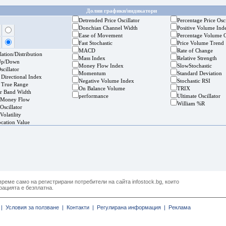
Долни графики/индикатори
Detrended Price Oscillator
Percentage Price Osci
Donchian Channel Width
Positive Volume Ind
Ease of Movement
Percentage Volume O
Fast Stochastic
Price Volume Trend
MACD
Rate of Change
ation/Distribution
Mass Index
Relative Strength
Up/Down
Money Flow Index
SlowStochastic
cillator
Momentum
Standard Deviation
 Directional Index
Negative Volume Index
Stochastic RSI
 True Range
On Balance Volume
TRIX
er Band Width
performance
Ultimate Oscillator
 Money Flow
William %R
Oscillator
Volatility
ocation Value
реме само на регистрирани потребители на сайта infostock.bg, които
рацията е безплатна.
|
Условия за ползване |
Контакти |
Регулирана информация |
Реклама