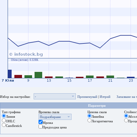
Обем (лотове):
0.328K
-
Избор на настройки:
Преименувай
|
Изтрий
Запазване на
Параметри
Тип графика
Времева скала
Ценова скала
Стойнос
Линия
Линейна
Абсо
Подразбиране
OHLC
Логаритмична
Проц
Мрежа
Candlestick
Предходна цена