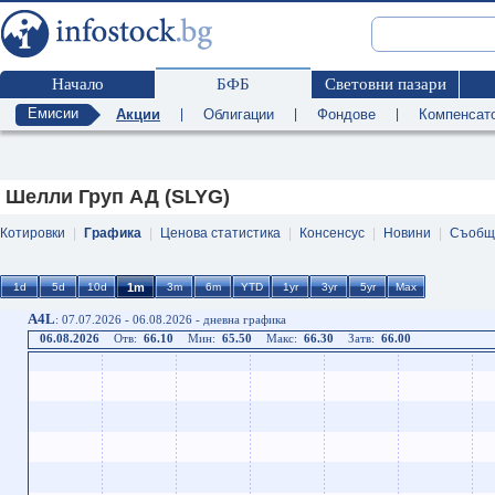
Начало
БФБ
Световни пазари
Емисии
Акции
|
Облигации
|
Фондове
|
Компенсат
Шелли Груп АД (SLYG)
Котировки
|
Графика
|
Ценова статистика
|
Консенсус
|
Новини
|
Съобщ
A4L
: 07.07.2026 - 06.08.2026 - дневна графика
06.08.2026
Отв:
66.10
Мин:
65.50
Макс:
66.30
Затв:
66.00