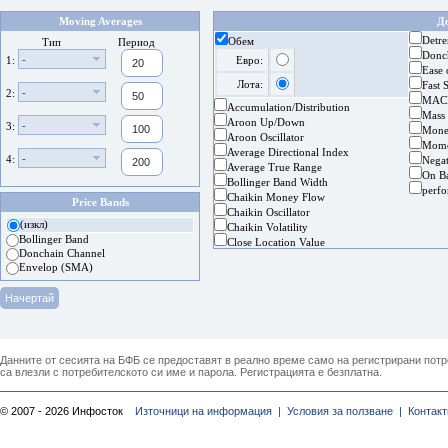
Moving Averages
Д
Detre
Обем
Тип
Период
Donc
-
1:
Евро:
Ease
Лота:
Fast 
-
2:
MAC
Accumulation/Distribution
Mass
Aroon Up/Down
-
3:
Mone
Aroon Oscillator
Mom
Average Directional Index
-
4:
Nega
Average True Range
On B
Bollinger Band Width
perf
Chaikin Money Flow
Price Bands
Chaikin Oscillator
(изкл)
Chaikin Volatility
Bollinger Band
Close Location Value
Donchain Channel
Envelop (SMA)
Данните от сесията на БФБ се предоставят в реално време само на регистрирани потреб
са влезли с потребителското си име и парола. Регистрацията е безплатна.
© 2007 - 2026 Инфосток
Източници на информация |
Условия за ползване |
Контакт