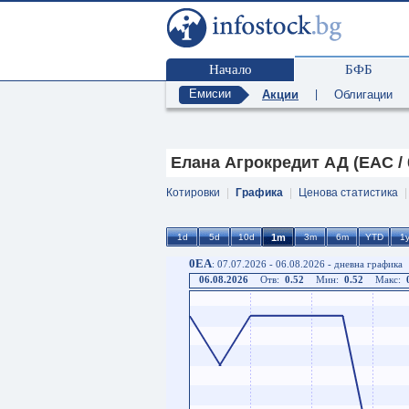
Начало
БФБ
Емисии
Акции
|
Облигации
Елана Агрокредит АД (EAC /
Котировки
|
Графика
|
Ценова статистика
0EA
: 07.07.2026 - 06.08.2026 - дневна графика
06.08.2026
Отв:
0.52
Мин:
0.52
Макс: