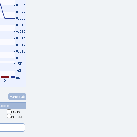
вни с
BG TR30
BG REIT