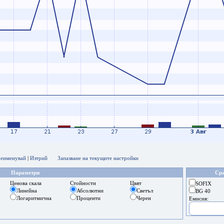
еименувай
|
Изтрий
Запазване на текущите настройки
Параметри
Сра
Ценова скала
Стойности
Цвят
SOFIX
Линейна
Абсолютни
Светъл
BG 40
Логаритмична
Проценти
Черен
Емисия: