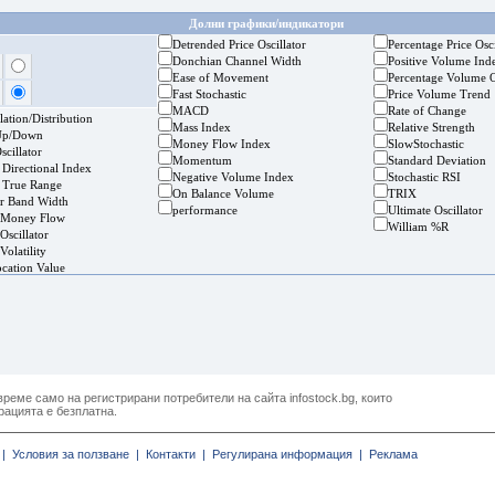
Долни графики/индикатори
Detrended Price Oscillator
Percentage Price Osci
Donchian Channel Width
Positive Volume Ind
Ease of Movement
Percentage Volume O
Fast Stochastic
Price Volume Trend
MACD
Rate of Change
ation/Distribution
Mass Index
Relative Strength
Up/Down
Money Flow Index
SlowStochastic
cillator
Momentum
Standard Deviation
 Directional Index
Negative Volume Index
Stochastic RSI
 True Range
On Balance Volume
TRIX
er Band Width
performance
Ultimate Oscillator
 Money Flow
William %R
Oscillator
Volatility
ocation Value
реме само на регистрирани потребители на сайта infostock.bg, които
рацията е безплатна.
|
Условия за ползване |
Контакти |
Регулирана информация |
Реклама