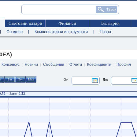
Световни пазари
Финанси
България
|
Фондове
|
Компенсаторни инструменти
|
Права
 0EA)
|
Консенсус
|
Новини
|
Съобщения
|
Отчети
|
Коефициенти
|
Профил
От:
До:
0.52
Затв:
0.52