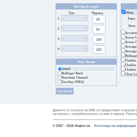
Moving Averages
Обем
Тип
Период
-
1:
Евро:
Лота:
-
2:
Accumul
Aroon 
-
3:
Aroon Os
Average
-
4:
Average
Bolling
Chaikin
Price Bands
Chaikin 
(изкл)
Chaikin 
Bollinger Band
Close L
Donchain Channel
Envelop (SMA)
Данните от сесията на БФБ се предоставят в реално в
са влезли с потребителското си име и парола. Регист
© 2007 - 2026 Инфосток
Източници на информация 