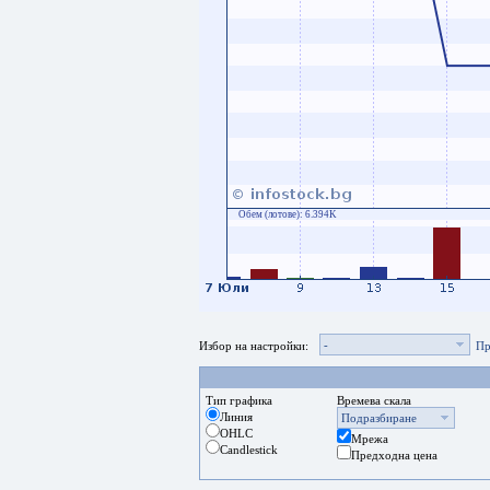
Обем (лотове):
6.394K
-
Избор на настройки:
Пр
Тип графика
Времева скала
Линия
Подразбиране
OHLC
Мрежа
Candlestick
Предходна цена