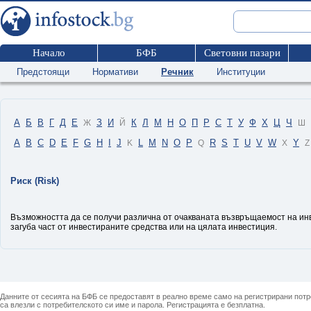
Начало
БФБ
Световни пазари
Предстоящи
Нормативи
Речник
Институции
А
Б
В
Г
Д
Е
З
И
К
Л
М
Н
О
П
Р
С
Т
У
Ф
Х
Ц
Ч
Ж
Й
Ш
A
B
C
D
E
F
G
H
I
J
L
M
N
O
P
R
S
T
U
V
W
Y
K
Q
X
Z
Риск (Risk)
Възможността да се получи различна от очакваната възвръщаемост на инв
загуба част от инвестираните средства или на цялата инвестиция.
Данните от сесията на БФБ се предоставят в реално време само на регистрирани потреб
са влезли с потребителското си име и парола. Регистрацията е безплатна.