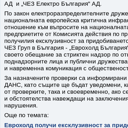
АД и „ЧЕЗ Електро България" АД.
По закон електроразпределителните друже
националната европейска критична инфрас
отношение към въпросите на националната
предприетите от Комисията действия по пр
получилия ексклузивност за придобиването
ЧЕЗ Груп в България - „Еврохолд България
своето обещание за стриктен надзор по о
поднадзорните лица и публични дружества,
и навременна комуникация с общественост
За назначените проверки са информирани 
ДАНС, като същите ще бъдат уведомени, к
от проверките, така и своевременно, ако с
и обстоятелства навеждащи на заключени
нарушения.
Още по темата:
Еврохолд получи ексклузивност за прид