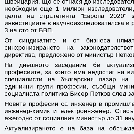
Швейцария. Що се отнася до изследовател
необходим още 1 милион изследователи,
целта на стратегията "Европа 2020" 
инвестициите в научноизследователска и 
3 на сто от БВП.
От синдикатите и от бизнеса няма
синхронизирането на законодателство
директива, предложено от министър Петко
На днешното заседание бе актуализ
професиите, за които има недостиг на в
специалисти на българския пазар на
единични групи професии, съобщи мини
социалната политика Бисер Петков след з
Новите професии са инженер в промишле
инженер-химик и електроинженер. Списъ
ежегодно от социалния министър до 31 ян
Актуализирането е на база на обсъжд