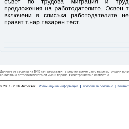
съвет по трудова миграция и труд
предложения на работодателите. Освен т
включени в списъка работодателите н
правят т.нар пазарен тест.
Данните от сесията на БФБ се предоставят в реално време само на регистрирани потреб
са влезли с потребителското си име и парола. Регистрацията е безплатна.
© 2007 - 2026 Инфосток
Източници на информация |
Условия за ползване |
Контакт