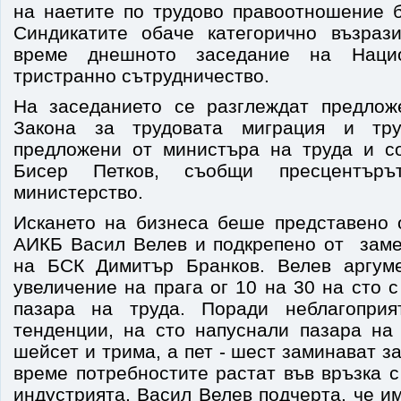
на наетите по трудово правоотношение б
Синдикатите обаче категорично възраз
време днешното заседание на Наци
тристранно сътрудничество.
На заседанието се разглеждат предлож
Закона за трудовата миграция и тру
предложени от министъра на труда и с
Бисер Петков, съобщи пресцентъръ
министерство.
Искането на бизнеса беше представено 
АИКБ Васил Велев и подкрепено от заме
на БСК Димитър Бранков. Велев аргуме
увеличение на прага ог 10 на 30 на сто 
пазара на труда. Поради неблагоприя
тенденции, на сто напуснали пазара на 
шейсет и трима, а пет - шест заминават з
време потребностите растат във връзка 
индустрията. Васил Велев подчерта, че и