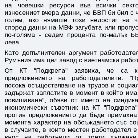
на човешки ресурси във всички сект
изнесениет вчера данни, че БВП би бил с 
голям, ако нямаше този недостиг на ч
според данни на МВФ загубата или пропу
по-голяма - седем процента по-малък 
лева.
Като допълнителен аргумент работодател
Румъния има цял завод с виетнамски рабо
От КТ "Подкрепа" заявиха, че са ка
предложението на работодателите. "
посока осъществяване на трудов и социа
задържат заплатите в момент в който има
повишаване", обяви от името на синдика
икономически съветник на КТ "Подкрепа"
против предложението да бъде премахна
момента характер на обсъждането със со
в случаите, в които местен работодател е
внос на работници от трети държави