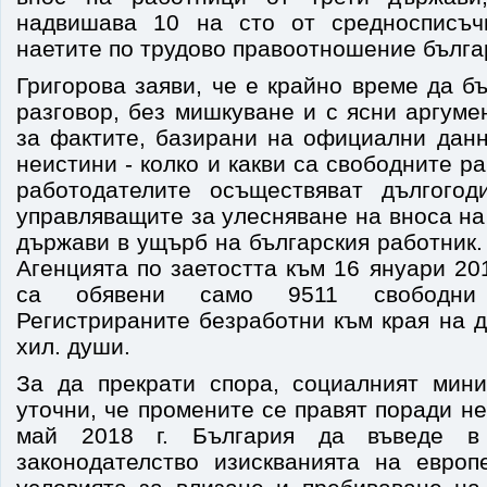
надвишава 10 на сто от средносписъч
наетите по трудово правоотношение бълга
Григорова заяви, че е крайно време да б
разговор, без мишкуване и с ясни аргуме
за фактите, базирани на официални данн
неистини - колко и какви са свободните р
работодателите осъществяват дългогод
управляващите за улесняване на вноса на
държави в ущърб на българския работник.
Агенцията по заетостта към 16 януари 201
са обявени само 9511 свободни 
Регистрираните безработни към края на 
хил. души.
За да прекрати спора, социалният мин
уточни, че промените се правят поради н
май 2018 г. България да въведе в
законодателство изискванията на европ