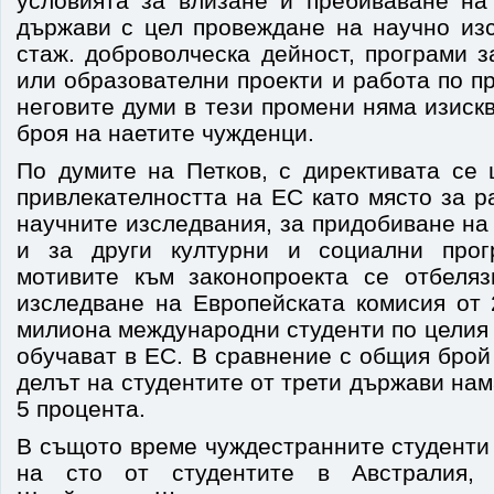
условията за влизане и пребиваване на
държави с цел провеждане на научно изс
стаж. доброволческа дейност, програми 
или образователни проекти и работа по пр
неговите думи в тези промени няма изиск
броя на наетите чужденци.
По думите на Петков, с директивата се 
привлекателността на ЕС като място за р
научните изследвания, за придобиване н
и за други културни и социални про
мотивите към законопроекта се отбеля
изследване на Европейската комисия от 
милиона международни студенти по целия 
обучават в ЕС. В сравнение с общия брой
делът на студентите от трети държави нам
5 процента.
В същото време чуждестранните студенти
на сто от студентите в Австралия,