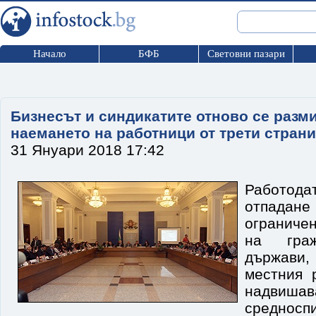
Начало
БФБ
Световни пазари
Бизнесът и синдикатите отново се разм
наемането на работници от трети страни
31 Януари 2018 17:42
Работода
отпадане
ограниче
на гра
държав
местния 
надвиша
средносп