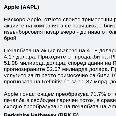
Apple (AAPL)
Наскоро Apple, отчете своите тримесечни 
акциите на компанията се повишиха с близ
извънборсовия пазар вчера - до нива от бл
брой.
Печалбата на акция възлезе на 4.18 долара
4.17 долара. Приходите от продажби на iP
51.98 милиарда долара, според данни на Re
прогнозираните 52.67 милиарда долара. П
услугите за първото тримесечие са били 10
прогнозата на Refinitiv бе за 10.87 млрд. д
Apple понастоящем преобразува 71.7% от 
печалба в свободен паричен поток, в срав
сходно преобразуване на печалбата на A
Berkshire Hathaway (BRK.B)