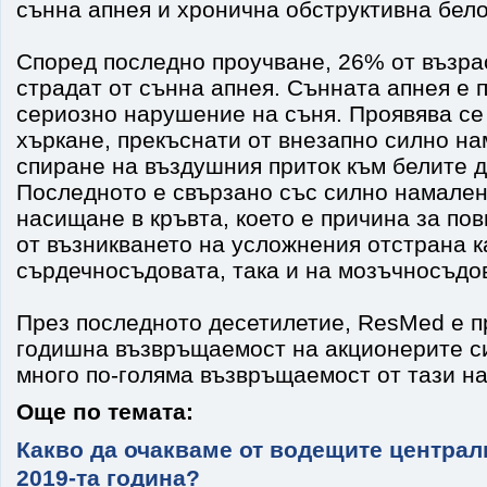
сънна апнея и хронична обструктивна бел
Според последно проучване, 26% от възра
страдат от сънна апнея. Сънната апнея е 
сериозно нарушение на съня. Проявява се
хъркане, прекъснати от внезапно силно н
спиране на въздушния приток към белите 
Последното е свързано със силно намален
насищане в кръвта, което е причина за по
от възникването на усложнения отстрана к
сърдечносъдовата, така и на мозъчносъдов
През последното десетилетие, ResMed е 
годишна възвръщаемост на акционерите си
много по-голяма възвръщаемост от тази на
Още по темата:
Какво да очакваме от водещите централ
2019-та година?