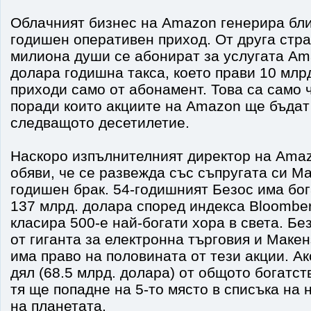
Облачният бизнес на Amazon генерира бли
годишен оперативен приход. От друга стра
милиона души се абонират за услугата Am
долара годишна такса, което прави 10 млр
приходи само от абонамент. Това са само 
поради които акциите на Amazon ще бъдат
следващото десетилетие.
Наскоро изпълнителният директор на Ama
обяви, че се развежда със съпругата си Ма
годишен брак. 54-годишният Безос има бог
137 млрд. долара според индекса Bloomberg 
класира 500-е най-богати хора в света. Б
от гиганта за електронна търговия и Маке
има право на половината от тези акции. А
дял (68.5 млрд. долара) от общото богатст
тя ще попадне на 5-то място в списъка на 
на планетата.