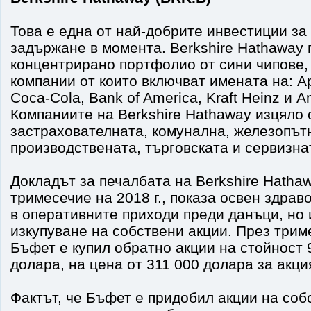
Това е една от най-добрите инвестиции за 
задържане в момента. Berkshire Hathaway
концентрирано портфолио от сини чипове,
компании от които включват имената на: Ap
Coca-Cola, Bank of America, Kraft Heinz и A
Компаниите на Berkshire Hathaway изцяло 
застрахователната, комунална, железопът
производствената, търговската и сервизн
Докладът за печалбата на Berkshire Hathaw
тримесечие на 2018 г., показа освен здрав
в оперативните приходи преди данъци, но 
изкупуване на собствени акции. През три
Бъфет е купил обратно акции на стойност
долара, на цена от 311 000 долара за акци
Фактът, че Бъфет е придобил акции на соб