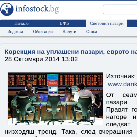
Начало
БФБ
Световни пазари
Индекси
Облигации
Валути
Стоки
Корекция на уплашени пазари, еврото н
28 Октомври 2014 13:02
Източник:
www.darik
От седм
пазари 
Правят г
нагоре н
следва
низходящ тренд. Така, след вчерашния 