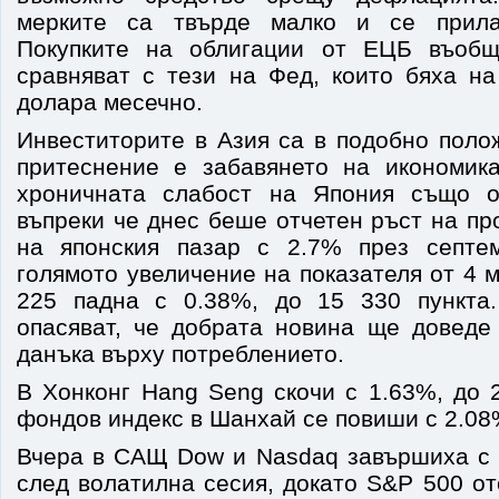
мерките са твърде малко и се прила
Покупките на облигации от ЕЦБ въоб
сравняват с тези на Фед, които бяха на
долара месечно.
Инвеститорите в Азия са в подобно поло
притеснение е забавянето на икономик
хроничната слабост на Япония също ок
въпреки че днес беше отчетен ръст на п
на японския пазар с 2.7% през септем
голямото увеличение на показателя от 4 м
225 падна с 0.38%, до 15 330 пункта.
опасяват, че добрата новина ще довед
данъка върху
потреблението.
В Хонконг Hang Seng скочи с 1.63%, до 
фондов индекс в Шанхай се повиши с 2.08%
Вчера в САЩ
Dow
и Nasdaq завършиха с
след волатилна сесия, докато S&P 500 от