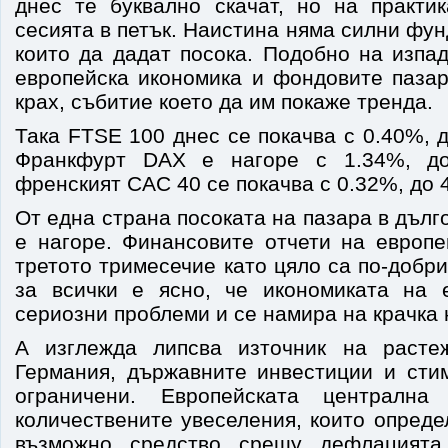
днес те буквално скачат, но на практи
сесията в петък. Наистина няма силни фу
които да дадат посока. Подобно на изпа
европейска икономика и фондовите пазар
крах, събитие което да им покаже тренда.
Така FTSE 100 днес се покачва с 0.40%, д
Франкфурт DAX е нагоре с 1.34%, до
френският CAC 40 се покачва с 0.32%, до 4
От една страна посоката на пазара в дълг
е нагоре. Финансовите отчети на европе
третото тримесечие като цяло са по-добри
за всички е ясно, че икономиката на 
сериозни проблеми и се намира на крачка 
А изглежда липсва източник на расте
Германия, държавните инвестиции и сти
ограничени. Европейската централна
количествените увеселения, които опред
възможно средство срещу дефлацията