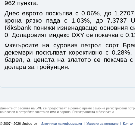
962 пункта.
Днес еврото поскъпва с 0.06%, до 1.270
крона рязко пада с 1.03%, до 7.3737
U
Riksbank понижи изненадващо основния с
0. Доларовият индекс
DXY
се покачва с 0.1
Фючърсите на суровия петрол сорт Бре
декември поскъпват корективно с 0.28%,
барел, а ц
ената на златото се покачва с
долара за тройунция.
Данните от сесията на БФБ се предоставят в реално време само на регистрирани потреб
са влезли с потребителското си име и парола. Регистрацията е безплатна.
© 2007 - 2026 Инфосток
Източници на информация |
Условия за ползване |
Контакт