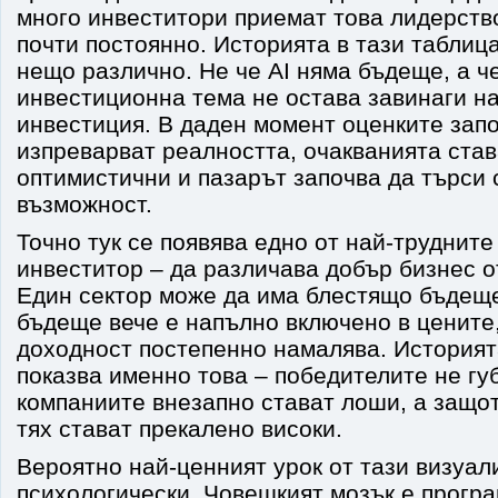
много инвеститори приемат това лидерство
почти постоянно. Историята в тази таблиц
нещо различно. Не че AI няма бъдеще, а ч
инвестиционна тема не остава завинаги н
инвестиция. В даден момент оценките зап
изпреварват реалността, очакванията ста
оптимистични и пазарът започва да търси
възможност.
Точно тук се появява едно от най-трудните
инвеститор – да различава добър бизнес о
Един сектор може да има блестящо бъдеще
бъдеще вече е напълно включено в цените
доходност постепенно намалява. Историят
показва именно това – победителите не гу
компаниите внезапно стават лоши, а защо
тях стават прекалено високи.
Вероятно най-ценният урок от тази визуал
психологически. Човешкият мозък е прогр