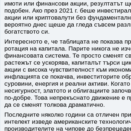
имоти или финансови акции, резултатът щ
подобен. Ако през 2021 г. беше инвестира
акции или криптовалути без фундаменталн
вероятно днес щеше да гледа съвсем разл
богатството си.
Интересното е, че таблицата не показва пр
ротация на капитала. Парите никога не из
финансовата система. Те просто сменят св
растежът се ускорява, капиталът търси ци
акции с висока чувствителност към иконом
инфлацията се покачва, инвеститорите о
суровини, енергия и реални активи. Когато
несигурност, златото и облигациите започв
по-добре. Това непрекъснато движение е 
да се сменят толкова драматично.
Последните няколко години са отличен пр
интелект изведе американските технологи
производителите на чипове до безпрецеде