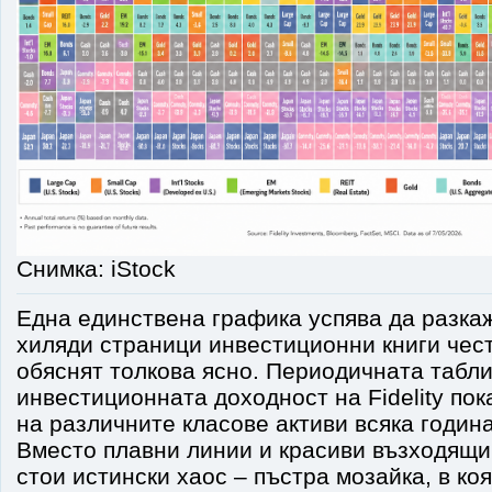
Снимка: iStock
Една единствена графика успява да разкаж
хиляди страници инвестиционни книги чест
обяснят толкова ясно. Периодичната табл
инвестиционната доходност на Fidelity по
на различните класове активи всяка година
Вместо плавни линии и красиви възходящи
стои истински хаос – пъстра мозайка, в ко