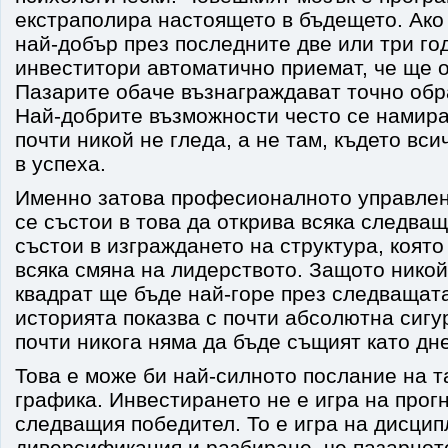
екстраполира настоящето в бъдещето. Ако 
най-добър през последните две или три го
инвеститори автоматично приемат, че ще о
Пазарите обаче възнаграждават точно обр
Най-добрите възможности често се намира
почти никой не гледа, а не там, където вси
в успеха.
Именно затова професионалното управлен
се състои в това да открива всяка следващ
състои в изграждането на структура, коят
всяка смяна на лидерството. Защото никой
квадрат ще бъде най-горе през следващата
историята показва с почти абсолютна сигу
почти никога няма да бъде същият като дн
Това е може би най-силното послание на 
графика. Инвестирането не е игра на прог
следващия победител. То е игра на дисцип
диверсификация и разбиране, че пазарнот