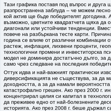
Тази графика поставя под въпрос и друга 
разпространена заблуда – че можем лесно
кой актив ще бъде победителят догодина. 
възможно, цветните квадратчета щяха да 
диагонали или устойчиви тенденции. Вмес
повече на разбъркана тесте карти. Причина
година се влияе от различни комбинации 
растеж, инфлация, лихвени проценти, геоп
технологични промени и инвеститорска пс
модел не доминира достатъчно дълго, за д
само чрез следване на последния победит
Оттук идва и най-важният практически изв
диверсификацията не съществува, за да м
доходността, а за да намали вероятността
катастрофално грешен. Ако през 2000 г. и
концентрирал целия си капитал в техноло
да преживее едно от най-болезнените дес
историята. Ако през 2008 г. беше държал 