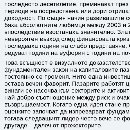
последното десетилетие, преминават пре
периоди на посредствена или дори отрица
доходност. По същия начин развиващите се
бяха абсолютните любимци между 2003 и 20
впоследствие изостанаха значително. Зла
невероятен възход след финансовата криза
последваха години на слабо представяне.
редуват години на еуфория с години на по
Това всъщност е визуалното доказателство
фундаментален закон на капиталовите паз
постоянно се променя. Нито една инвести
остава вечен фаворит. Пазарите работят ц
винаги се насочва към секторите и активит
най-добро съотношение между риск и оча
възвръщаемост. Когато една идея стане п
оценките започват да изпреварват фундам
тогава следващият лидер често вече се ф
другаде – далеч от прожекторите.