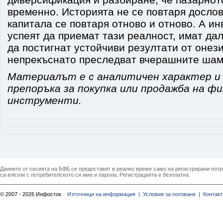
временно. Историята не се повтаря дослов
капитала се повтаря отново и отново. А ин
успеят да приемат тази реалност, имат да
да постигнат устойчиви резултати от онези
непрекъснато преследват вчерашните шам
Материалът е с аналитичен характер и
препоръка за покупка или продажба на ф
инструменти.
Данните от сесията на БФБ се предоставят в реално време само на регистрирани потреб
са влезли с потребителското си име и парола. Регистрацията е безплатна.
© 2007 - 2026 Инфосток
Източници на информация |
Условия за ползване |
Контакт