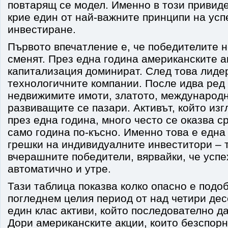
повтарящ се модел. Именно в този привиде
крие един от най-важните принципи на ус
инвестиране.
Първото впечатление е, че победителите 
сменят. През една година американските а
капитализация доминират. След това лиде
технологичните компании. После идва ред 
недвижимите имоти, златото, международн
развиващите се пазари. Активът, който из
през една година, много често се оказва с
само година по-късно. Именно това е една
грешки на индивидуалните инвеститори – т
вчерашните победители, вярвайки, че усп
автоматично и утре.
Тази таблица показва колко опасно е подо
погледнем целия период от над четири дес
един клас активи, който последователно д
Дори американските акции, които безспор