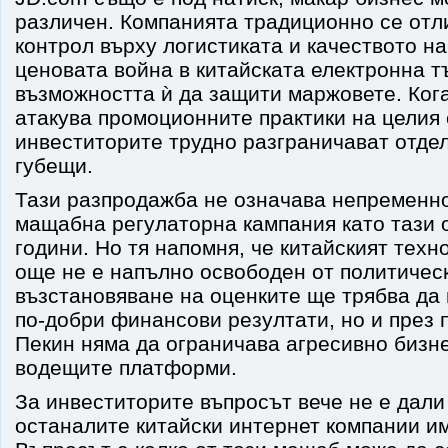
различен. Компанията традиционно се отл
контрол върху логистиката и качеството на
ценовата война в китайската електронна т
възможността ѝ да защити маржовете. Ког
атакува промоционните практики на целия 
инвеститорите трудно разграничават отде
губещи.
Тази разпродажба не означава непременно
мащабна регулаторна кампания като тази 
години. Но тя напомня, че китайският техн
още не е напълно освободен от политическ
възстановяване на оценките ще трябва да 
по-добри финансови резултати, но и през п
Пекин няма да ограничава агресивно бизн
водещите платформи.
За инвеститорите въпросът вече не е дали 
останалите китайски интернет компании им