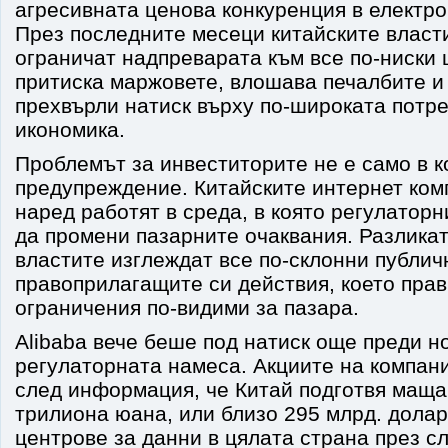
агресивната ценова конкуренция в електро
През последните месеци китайските власти
ограничат надпреварата към все по-ниски 
притиска маржовете, влошава печалбите и
прехвърли натиск върху по-широката потр
икономика.
Проблемът за инвеститорите не е само в к
предупреждение. Китайските интернет ком
наред работят в среда, в която регулатор
да промени пазарните очаквания. Разликата
властите изглеждат все по-склонни публич
правоприлагащите си действия, което пра
ограничения по-видими за пазара.
Alibaba вече беше под натиск още преди н
регулаторната намеса. Акциите на компан
след информация, че Китай подготвя маща
трилиона юана, или близо 295 млрд. долар
центрове за данни в цялата страна през с