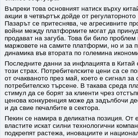
Въпреки това основният натиск върху кита
акции в четвъртък дойде от регулаторното
Пазарът се притеснява, че агресивните п
войни между платформите могат да принуд
продават на загуба. Това би било проблем 
маржовете на самите платформи, но и за 
динамика във втората по големина икономи
Последните данни за инфлацията в Китай
този страх. Потребителските цени са се п
от очакваното през май, което е сигнал за
потребителско търсене. В такава среда п
стимул да се борят за клиенти чрез отстъп
ценова конкуренция може да задълбочи д
и да свие печалбите в сектора.
Пекин се намира в деликатна позиция. От 
властите искат силни технологични компан
подкрепят растежа, иновациите и национал