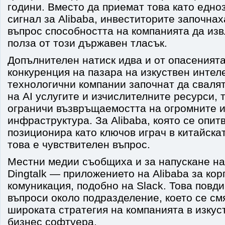
години. Вместо да приемат това като едно
сигнал за Alibaba, инвеститорите започнах
въпрос способността на компанията да из
полза от този държавен тласък.
Допълнителен натиск идва и от опасенията
конкуренция на пазара на изкуствен интеле
технологични компании започнат да сваля
на AI услугите и изчислителните ресурси, 
ограничи възвръщаемостта на огромните и
инфраструктура. За Alibaba, която се опит
позиционира като ключов играч в китайскат
това е чувствителен въпрос.
Местни медии съобщиха и за напускане на
Dingtalk — приложението на Alibaba за ко
комуникация, подобно на Slack. Това повд
въпроси около подразделение, което се смя
широката стратегия на компанията в изкус
бизнес софтуера.