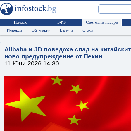
Начало
БФБ
Световни пазари
Индекси
Облигации
Валути
Стоки
Alibaba и JD поведоха спад на китайски
ново предупреждение от Пекин
11 Юни 2026 14:30