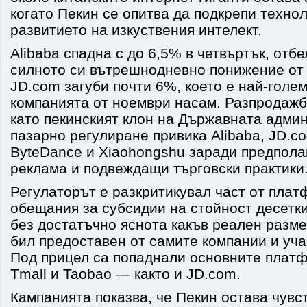
когато Пекин се опитва да подкрепи техно
развитието на изкуствения интелект.
Alibaba спадна с до 6,5% в четвъртък, отбе
силното си вътрешнодневно понижение от 
JD.com загуби почти 6%, което е най-голем
компанията от ноември насам. Разпродажб
като пекинският клон на Държавната адми
пазарно регулиране привика Alibaba, JD.c
ByteDance и Xiaohongshu заради предпола
реклама и подвеждащи търговски практики
Регулаторът е разкритикувал част от плат
обещания за субсидии на стойност десетк
без достатъчно яснота какъв реален разме
бил предоставен от самите компании и уч
Под прицел са попаднали основните платф
Tmall и Taobao — както и JD.com.
Кампанията показва, че Пекин остава чувс