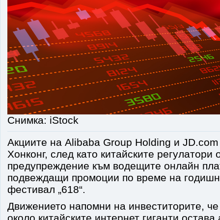
Снимка: iStock
Акциите на Alibaba Group Holding и JD.com
Хонконг, след като китайските регулатори 
предупреждение към водещите онлайн пл
подвеждащи промоции по време на годишн
фестивал „618“.
Движението напомни на инвеститорите, че
около китайските интернет гиганти остава 