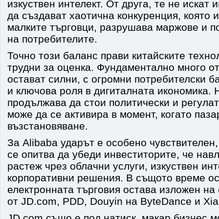
изкуствен интелект. От друга, те не искат 
да създават хаотична конкуренция, която и
малките търговци, разрушава маржове и п
на потребителите.
Точно този баланс прави китайските техно
трудни за оценка. Фундаментално много о
остават силни, с огромни потребителски б
и ключова роля в дигиталната икономика. 
продължава да стои политически и регулат
може да се активира в момент, когато паза
възстановяване.
За Alibaba ударът е особено чувствителен
се опитва да убеди инвеститорите, че навл
растеж чрез облачни услуги, изкуствен инт
корпоративни решения. В същото време ос
електронната търговия остава изложен на
от JD.com, PDD, Douyin на ByteDance и Xi
JD.com също е под натиск, макар бизнес м