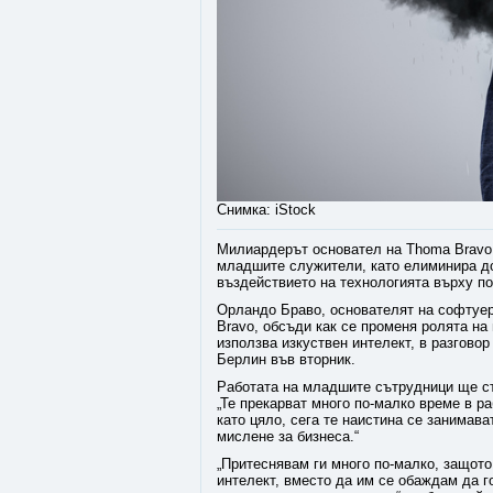
Снимка: iStock
Милиардерът основател на Thoma Bravo 
младшите служители, като елиминира до
въздействието на технологията върху п
Орландо Браво, основателят на софтуе
Bravo, обсъди как се променя ролята на
използва изкуствен интелект, в разгово
Берлин във вторник.
Работата на младшите сътрудници ще ста
„Те прекарват много по-малко време в р
като цяло, сега те наистина се занимава
мислене за бизнеса.“
„Притеснявам ги много по-малко, защото
интелект, вместо да им се обаждам да г