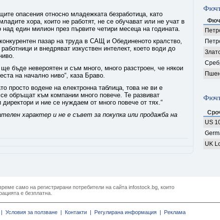
Фючъ
щите опасения относно младежката безработица, като
Фюч
младите хора, които не работят, не се обучават или не учат в
 над един милион през първите четири месеца на годината.
Петро
-конкурентен пазар на труда в САЩ и Обединеното кралство,
Петр
работници и внедряват изкуствен интелект, което води до
Злат
ниво.
Среб
 ще бъде невероятен и съм много, много разстроен, че някои
Пшен
еста на начално ниво“, каза Браво.
то просто водене на електронна таблица, това не ви е
 се обръщат към компании много повече. Те развиват
Фючъ
директори и ние се нуждаем от много повече от тях.“
Сро
телен характер и не е съвет за покупка или продажба на
US 10
Germ
UK Lo
реме само на регистрирани потребители на сайта infostock.bg, които
рацията е безплатна.
|
Условия за ползване |
Контакти |
Регулирана информация |
Реклама