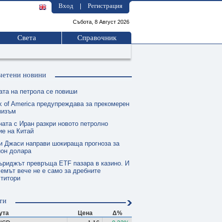
Вход
Регистрация
|
Събота, 8 Август 2026
Света
Справочник
четени новини
ата на петрола се повиши
k of America предупреждава за прекомерен
мизъм
ната с Иран разкри новото петролно
е на Китай
и Джаси направи шокираща прогноза за
ион долара
ъриджът превръща ETF пазара в казино. И
емът вече не е само за дребните
ститори
ти
ута
Цена
Δ%