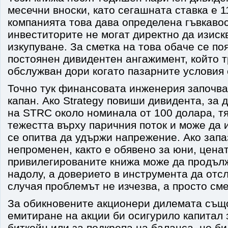
месечни вноски, като сегашната ставка е 1
компанията това дава определена гъвкавос
инвеститорите не могат директно да изиск
изкупуване. За сметка на това обаче се по
постоянен дивидентен ангажимент, който т
обслужван дори когато пазарните условия 
Точно тук финансовата инженерия започва
капан. Ако Strategy повиши дивидента, за 
на STRC около номинала от 100 долара, т
тежестта върху паричния поток и може да и
се опитва да удържи напрежение. Ако зап
непроменен, както е обявено за юни, цена
привилегированите книжа може да продълж
надолу, а доверието в инструмента да отсл
случая проблемът не изчезва, а просто см
За обикновените акционери дилемата същ
емитиране на акции би осигурило капитал 
биткойн или за подкрепа на баланса, но б