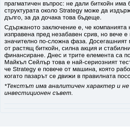
прагматичен въпрос: не дали биткойн има 
структурата около Strategy може да издър
дълго, за да дочака това бъдеще.
Сдържаното заключение е, че компанията 
изправена пред незабавен срив, но вече е
значително по-сложна фаза. Досегашният
от растящ биткойн, силна акция и стабилн
финансиране. Днес и трите елемента са по
Майкъл Сейлър това е най-сериозният тест
че Strategy е повече от машина, която раб
когато пазарът се движи в правилната посо
*Текстът има аналитичен характер и не
инвестиционен съвет.