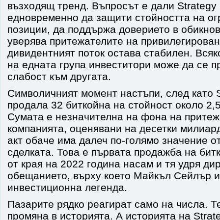
възходящ тренд. Въпросът е дали Strategy
едновременно да защити стойността на ог
позиции, да поддържа доверието в обикнов
уверява притежателите на привилегирован
дивидентният поток остава стабилен. Всяк
на едната група инвеститори може да се п
слабост към другата.
Символичният момент настъпи, след като St
продала 32 биткойна на стойност около 2,
Сумата е незначителна на фона на притеж
компанията, оценявани на десетки милиар
акт обаче има далеч по-голямо значение о
сделката. Това е първата продажба на бит
от края на 2022 година насам и тя удря ди
обещанието, върху което Майкъл Сейлър и
инвестиционна легенда.
Пазарите рядко реагират само на числа. Т
промяна в историята. А историята на Stra