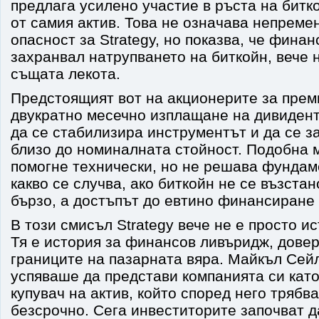
предлага усилено участие в ръста на битко
от самия актив. Това не означава непрем
опасност за Strategy, но показва, че финан
захранвал натрупването на биткойн, вече 
същата лекота.
Предстоящият вот на акционерите за прем
двукратно месечно изплащане на дивидент
да се стабилизира инструментът и да се з
близо до номиналната стойност. Подобна 
помогне технически, но не решава фундам
какво се случва, ако биткойн не се възста
бързо, а достъпът до евтино финансиране 
В този смисъл Strategy вече не е просто ис
Тя е история за финансов ливъридж, довер
границите на пазарната вяра. Майкъл Сей
успяваше да представи компанията си кат
купувач на актив, който според него трябв
безсрочно. Сега инвеститорите започват д