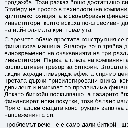
продажба. Този разказ беше достатъчно си
Strategy не просто в технологична компани
криптоекспозиция, а в своеобразен финан
инвеститори, които искаха по-агресивен д
на най-голямата криптовалута.
С времето обаче простата конструкция се 
финансова машина. Strategy вече трябва д
едновременно на очакванията на три разл
инвеститори. Първата гледа на компанията
корпоративен трезор за биткойн. Втората 
акции заради ливъридж ефекта спрямо цен
Третата държи привилегировани книжа, ко
дивидент и изискват по-предвидима финан
Докато биткойн поскъпваше, а пазарите бя
финансират нови покупки, този баланс из
При спадове същата конструкция започва 
напреженията си.
Проблемът вече не е само дали биткойн щ