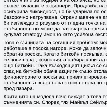
съществуващите акционери. Продажба на 
осигурила ликвидност, но би ударила по ос
безсрочно натрупване. Ограничаване на а
би изглеждало разумно от гледна точка н
стабилност, но може да разочарова онези 
купуват Strategy именно като усилена експ
Това е същината на сегашния проблем: ме
работеше в посока нагоре, може да започн
обратна посока. Когато биткойн поскъпва, 
се повишават, компанията набира капитал 
още биткойн. Така възходящият цикъл се 
спад на биткойн обаче акциите също отсла
финансирането поскъпва, привилегировани
стабилност, а всяка нова стъпка става по-
пред пазара.
Критиците на модела вече виждат в това 
съмненията си. Според тях Майкъл Сейлър