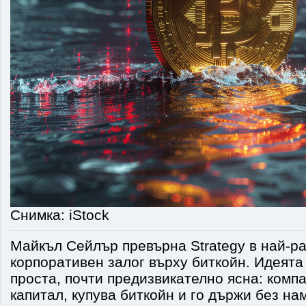
Снимка: iStock
Майкъл Сейлър превърна Strategy в най-р
корпоративен залог върху биткойн. Идеят
проста, почти предизвикателно ясна: комп
капитал, купува биткойн и го държи без на