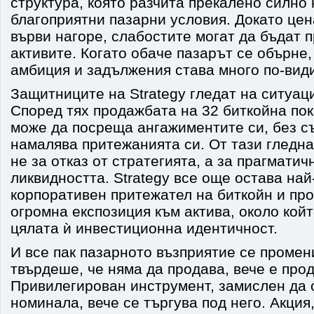
структура, която разчита прекалено силно
благоприятни пазарни условия. Докато цен
върви нагоре, слабостите могат да бъдат п
активите. Когато обаче пазарът се обърне
амбиция и задължения става много по-вид
Защитниците на Strategy гледат на ситуац
Според тях продажбата на 32 биткойна пок
може да посреща ангажиментите си, без с
намалява притежанията си. От тази гледна
не за отказ от стратегията, а за прагмати
ликвидността. Strategy все още остава най
корпоративен притежател на биткойн и пр
огромна експозиция към актива, около койт
цялата ѝ инвестиционна идентичност.
И все пак пазарното възприятие се промен
твърдеше, че няма да продава, вече е про
Привилегирован инструмент, замислен да 
номинала, вече се търгува под него. Акция