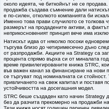
около идеята, че биткойнът не се продава.
продажба създава съмнение дали натискът
е по-силен, отколкото компанията би искал
Именно това прави случилото се толкова ч
размерът на продадените активи, а фактът
неприкосновеният принцип вече има изклю
Натискът идва от няколко посоки едноврем
търгува близо до четиримесечно дъно сле
от разпродажби. Акциите на Strategy са за
процента спрямо върха си от миналата го
време привилегированите книжа STRC, кои
във важен канал за финансиране на нови п
се търгуват под номиналната си стойност.
привличането на свеж капитал и поставя п
устойчивостта на досегашния модел.
STRC беше създаден като начин Strategy д
без да разчита прекомерно на продажби на
Тези книжа носят годишен паричен дивиде