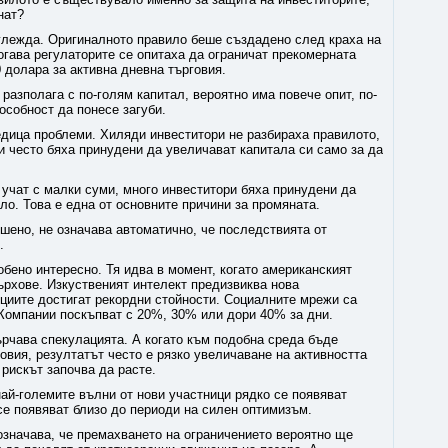
нат?
зглежда. Оригиналното правило беше създадено след краха на
огава регулаторите се опитаха да ограничат прекомерната
0 долара за активна дневна търговия.
разполага с по-голям капитал, вероятно има повече опит, по-
особност да понесе загуби.
едица проблеми. Хиляди инвеститори не разбираха правилото,
и често бяха принудени да увеличават капитала си само за да
 учат с малки суми, много инвеститори бяха принудени да
ло. Това е една от основните причини за промяната.
шено, не означава автоматично, че последствията от
и.
бено интересно. Тя идва в момент, когато американският
ърхове. Изкуственият интелект предизвиква нова
циите достигат рекордни стойности. Социалните мрежи са
 Компании поскъпват с 20%, 30% или дори 40% за дни.
ърчава спекулацията. А когато към подобна среда бъде
овия, резултатът често е рязко увеличаване на активността
 рискът започва да расте.
най-големите вълни от нови участници рядко се появяват
 се появяват близо до периоди на силен оптимизъм.
 означава, че премахването на ограничението вероятно ще