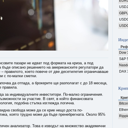
EUR
USD
GBP
USD
USD
Инде
Реф
Dow 
S&P 
совите пазари не идват под формата на криза, а под
Nasd
а бъде описано решението на американските регулатори да
le – правилото, което повече от две десетилетия ограничаваше
DAX 
ри с по-малки сметки.
почва да отпада, а брокерите ще разполагат с до 18 месеца,
е правила.
Крип
да за индивидуалните инвеститори. По-малко ограничения.
Кри
ъзможности за участие. В свят, в който финансовата
ология, подобна стъпка изглежда логична.
Bitco
Ethe
ивидна свобода може да се крие нещо доста по-
тика, която трудно може да бъде пренебрегната. Около 95%
Rippl
тичен анализатор. Това е изводът на множество академични