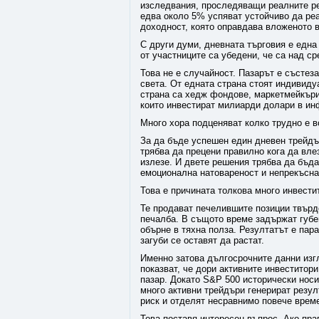
изследвания, проследяващи реалните рез
едва около 5% успяват устойчиво да реа
доходност, която оправдава вложеното в
С други думи, дневната търговия е една
от участниците са убедени, че са над с
Това не е случайност. Пазарът е състез
света. От едната страна стоят индивиду
страна са хедж фондове, маркетмейкъри
които инвестират милиарди долари в инф
Много хора подценяват колко трудно е в
За да бъде успешен един дневен трейдър
трябва да прецени правилно кога да вле
излезе. И двете решения трябва да бъд
емоционална натовареност и непрекъсна
Това е причината толкова много инвести
Те продават печелившите позиции твърде
печалба. В същото време задържат губе
обърне в тяхна полза. Резултатът е пар
загуби се оставят да растат.
Именно затова дългосрочните данни из
показват, че дори активните инвеститори
пазар. Докато S&P 500 исторически нос
много активни трейдъри генерират резулт
риск и отделят несравнимо повече врем
Това поставя интересен въпрос. Ако пр