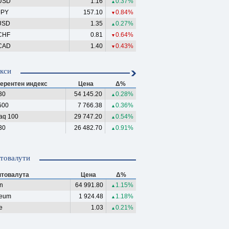
USD
1.16
0.37%
▲
JPY
157.10
0.84%
▼
USD
1.35
0.27%
▲
CHF
0.81
0.64%
▼
CAD
1.40
0.43%
▼
кси
ерентен индекс
Цена
Δ%
30
54 145.20
0.28%
▲
500
7 766.38
0.36%
▲
aq 100
29 747.20
0.54%
▲
30
26 482.70
0.91%
▲
товалути
птовалута
Цена
Δ%
in
64 991.80
1.15%
▲
reum
1 924.48
1.18%
▲
e
1.03
0.21%
▲