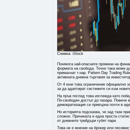
Снимка: iStock
Понякога най-опасните промени на финан
формата на свобода. Точно така може д
премахнат т.нар. Pattern Day Trading Ru
активната дневна търговия за инвестито
От 4 юни това ограничение официално за
за да адаптират системите си към новит
На пръв поглед това изглежда като побе
По-свободен достъп до пазара. Повече в
демократизация се превърна почти в иде
Но историята подсказва, че зад тази пр
сложно. Причината е една проста статис
от дневните трейдъри губят пари.
Това не е мнение на брокер или песимис