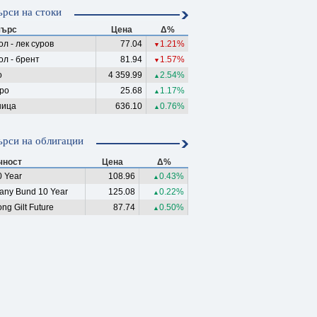
рси на стоки
ърс
Цена
Δ%
л - лек суров
77.04
1.21%
▼
ол - брент
81.94
1.57%
▼
о
4 359.99
2.54%
▲
ро
25.68
1.17%
▲
ица
636.10
0.76%
▲
рси на облигации
чност
Цена
Δ%
 Year
108.96
0.43%
▲
any Bund 10 Year
125.08
0.22%
▲
ng Gilt Future
87.74
0.50%
▲