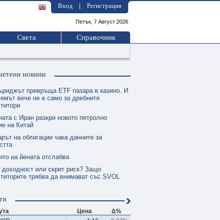
Вход
Регистрация
|
Петък, 7 Август 2026
Света
Справочник
четени новини
ъриджът превръща ETF пазара в казино. И
емът вече не е само за дребните
ститори
ната с Иран разкри новото петролно
е на Китай
рът на облигации чака данните за
стта
ито на йената отслабва
 доходност или скрит риск? Защо
титорите трябва да внимават със SVOL
ти
ута
Цена
Δ%