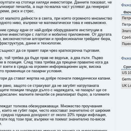
ултати на стотици хиляди инвеститори. Данните показват, че
Фючъ
лизират печалба, а още по-малка част успяват да генерират
реме, риск и стрес.
Фюч
 от малкото дейности в света, при която огромното мнозинство
Петро
редното ниво, въпреки че математически това е невъзможно.
Петр
ание срещу едни от най-добре оборудваните институции в
Злат
ални инвеститори с лаптоп и мобилно приложение. От другата
Среб
, високочестотни алгоритми и професионални трейдинг бюра,
раструктура, данни и технологии.
Пшен
същност да се правят пари чрез краткосрочна търговия.
, той трябва да бъде прав не веднъж, а два пъти. Първо
Фючъ
зе в позиция. След това трябва да прецени правилно кога да
ат взети в среда на огромен информационен шум, висока
Сро
то променящи се пазарни условия.
US 10
тори да стават жертва на добре познати поведенчески капани.
Germ
 рано, защото се страхуват да не загубят натрупаната
UK Lo
щите позиции твърде дълго с надеждата, че пазарът ще се
адоксален: малките печалби се реализират бързо, а големите
глеждат толкова обезкуражаващи. Множество проучвания
, които не губят пари, често изостават значително от широкия
и средна годишна доходност от около 10% преди инфлация,
ати под този праг, въпреки че поемат значително по-висок
е.
авилото е съществувало именно за защита на инвеститорите,