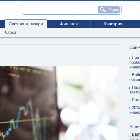
Световни пазари
Финанси
България
Стоки
Най-
Лив
пробл
инве
Вой
оръжи
Паза
заето
Рал
20%
инвес
Валу
Вал