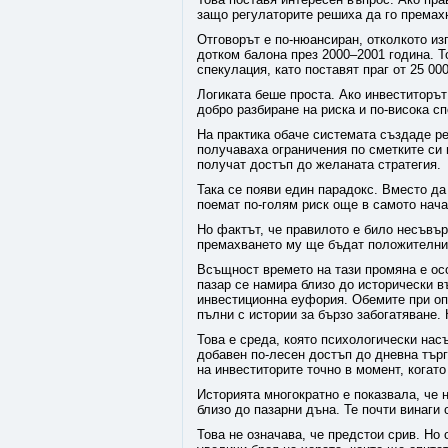
защо регулаторите решиха да го премах
Отговорът е по-нюансиран, отколкото и
дотком балона през 2000–2001 година. Т
спекулация, като поставят праг от 25 00
Логиката беше проста. Ако инвеститорът 
добро разбиране на риска и по-висока сп
На практика обаче системата създаде р
получаваха ограничения по сметките си 
получат достъп до желаната стратегия.
Така се появи един парадокс. Вместо да
поемат по-голям риск още в самото нача
Но фактът, че правилото е било несъвър
премахването му ще бъдат положителн
Всъщност времето на тази промяна е осо
пазар се намира близо до исторически в
инвестиционна еуфория. Обемите при оп
пълни с истории за бързо забогатяване.
Това е среда, която психологически нас
добавен по-лесен достъп до дневна търг
на инвеститорите точно в момент, когато
Историята многократно е показвала, че 
близо до пазарни дъна. Те почти винаги
Това не означава, че предстои срив. Но