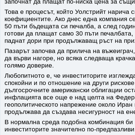
започнат да плащат по-ниска цена за същи
Това е процесът, който Уолстрийт нарича 
коефициентите. Ако днес една компания се
50 пъти бъдещата си печалба, а след годи
готови да плащат само 30 пъти печалбата,
паднат дори при продължаващ ръст на при
Пазарът започва да прилича на въжеиграч
да върви нагоре, но всяка следваща крачка
голямо доверие.
Любопитното е, че инвеститорите изглежд
спокойни и по отношение на други рискове
дългосрочните американски облигации ост
инфлацията все още е над целта на Федер
геополитическото напрежение около Иран 
продължава да създава несигурност на ен
В нормална среда подобна комбинация би
инвеститорите значително по-предпазливи