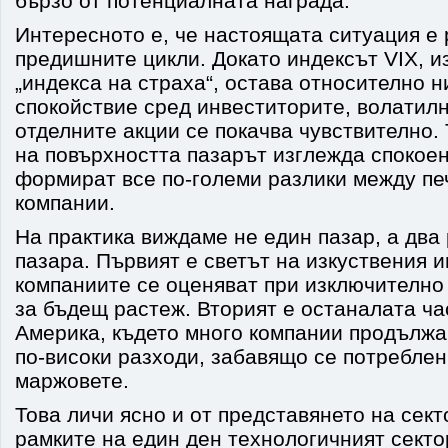
бързо от потенциалната награда.
Интересното е, че настоящата ситуация е 
предишните цикли. Докато индексът VIX, и
„индекса на страха“, остава относително н
спокойствие сред инвеститорите, волатил
отделните акции се покачва чувствително. 
на повърхността пазарът изглежда спокоен
формират все по-големи разлики между п
компании.
На практика виждаме не един пазар, а два
пазара. Първият е светът на изкуствения и
компаниите се оценяват при изключително
за бъдещ растеж. Вторият е останалата ча
Америка, където много компании продължав
по-високи разходи, забавящо се потреблен
маржовете.
Това личи ясно и от представянето на сект
рамките на един ден технологичният секто