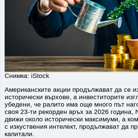
Снимка: iStock
Американските акции продължават да се и
исторически върхове, а инвеститорите изг
убедени, че ралито има още много път наг
своя 23-ти рекорден връх за 2026 година,
движи около исторически максимуми, а ко
с изкуствения интелект, продължават да п
капитали.