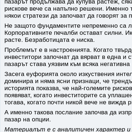
пазарът продължава да купува растеж, сяк
рискове вече са напълно решени. Именно 
някои стратези да започват да говорят за 
Не защото фундаментите непременно са 
Корпоративните печалби остават силни. И
расте. Безработицата е ниска.
Проблемът е в настроенията. Когато твърд
инвеститори започнат да вярват в една и 
пазарът става уязвим към всяка негативна
Засега еуфорията около изкуствения инте
доминира и няма ясни признаци, че трендъ
историята показва, че най-големите рисков
появяват, когато инвеститорите са уплашен
тогава, когато почти никой вече не вижда р
А именно такова послание започва да изп
пазар на опции.
Материалът е с аналитичен характер и 