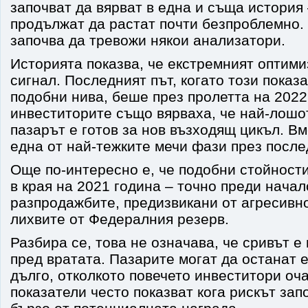
започват да вярват в една и съща история
продължат да растат почти безпроблемно.
започва да тревожи някои анализатори.
Историята показва, че екстремният оптими
сигнал. Последният път, когато този показ
подобни нива, беше през пролетта на 2022
инвеститорите също вярваха, че най-лошо
пазарът е готов за нов възходящ цикъл. В
една от най-тежките мечи фази през после
Още по-интересно е, че подобни стойност
в края на 2021 година – точно преди начал
разпродажбите, предизвикани от агресивн
лихвите от Федералния резерв.
Разбира се, това не означава, че сривът 
пред вратата. Пазарите могат да останат 
дълго, отколкото повечето инвеститори оч
показатели често показват кога рискът зап