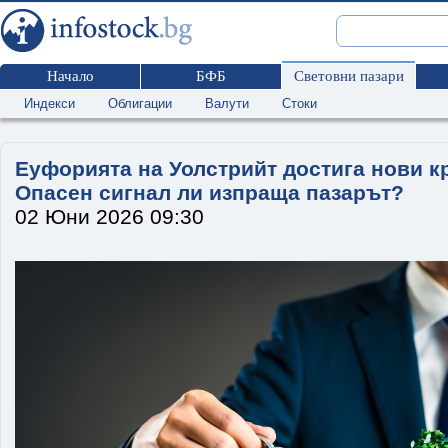
Начало
БФБ
Световни пазари
Индекси
Облигации
Валути
Стоки
Еуфорията на Уолстрийт достига нови к
Опасен сигнал ли изпраща пазарът?
02 Юни 2026 09:30