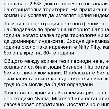
нарасна с 2.5%, докато повечето останали
на отрицателна територия. На практика ня
компании успяват да изтеглят целия индекс
Този тип концентрация не е нов феномен.
наблюдаваха по време на интернет балона
година, когато малка група технологични 
да доминират индексите. Сходна динамика
година около така наречените Nifty Fifty, к
балон в края на 80-те години.
Общото между всички тези периоди не е, 
компании са били лоши бизнеси. Напротив.
били отлични компании. Проблемът е бил в
очакванията към тях са достигнали нива, 
трудно са могли да бъдат оправдани.
Точно тук се крие и най-големият риск за 
необходимо Nvidia, Microsoft или останали
разочароват оперативно. Достатъчно е ин