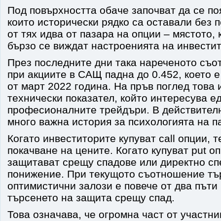
Под повърхността обаче започват да се по
които исторически рядко са оставали без 
от тях идва от пазара на опции – мястото, 
бързо се виждат настроенията на инвести
През последните дни така нареченото съот
при акциите в САЩ падна до 0.452, което е
от март 2022 година. На пръв поглед това 
технически показател, който интересува е
професионалните трейдъри. В действителн
много важна история за психологията на п
Когато инвеститорите купуват call опции, т
покачване на цените. Когато купуват put оп
защитават срещу спадове или директно сп
понижение. При текущото съотношение тъ
оптимистични залози е повече от два пъти 
търсенето на защита срещу спад.
Това означава, че огромна част от участн