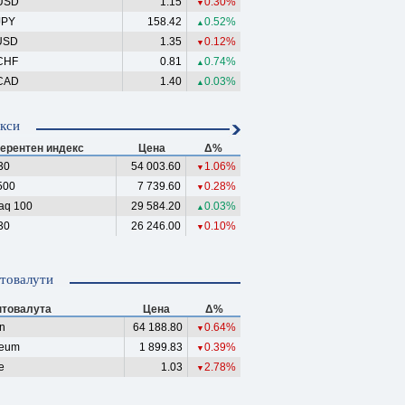
USD
1.15
0.30%
▼
JPY
158.42
0.52%
▲
USD
1.35
0.12%
▼
CHF
0.81
0.74%
▲
CAD
1.40
0.03%
▲
кси
ерентен индекс
Цена
Δ%
30
54 003.60
1.06%
▼
500
7 739.60
0.28%
▼
aq 100
29 584.20
0.03%
▲
30
26 246.00
0.10%
▼
товалути
птовалута
Цена
Δ%
in
64 188.80
0.64%
▼
reum
1 899.83
0.39%
▼
e
1.03
2.78%
▼