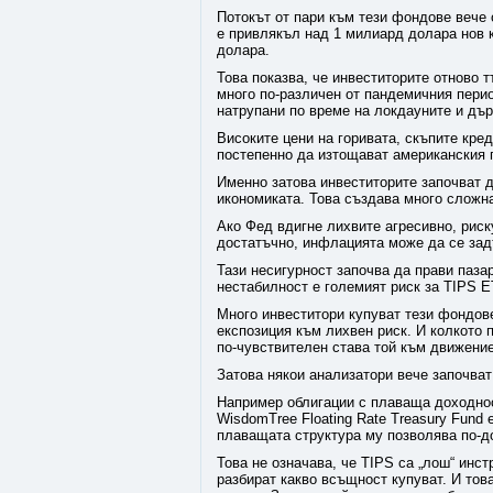
Потокът от пари към тези фондове вече 
е привлякъл над 1 милиард долара нов 
долара.
Това показва, че инвеститорите отново 
много по-различен от пандемичния перио
натрупани по време на локдауните и дър
Високите цени на горивата, скъпите кре
постепенно да изтощават американския 
Именно затова инвеститорите започват д
икономиката. Това създава много сложн
Ако Фед вдигне лихвите агресивно, риск
достатъчно, инфлацията може да се зад
Тази несигурност започва да прави паза
нестабилност е големият риск за TIPS E
Много инвеститори купуват тези фондове
експозиция към лихвен риск. И колкото 
по-чувствителен става той към движение
Затова някои анализатори вече започват
Например облигации с плаваща доходнос
WisdomTree Floating Rate Treasury Fund 
плаващата структура му позволява по-до
Това не означава, че TIPS са „лош“ инст
разбират какво всъщност купуват. И тов