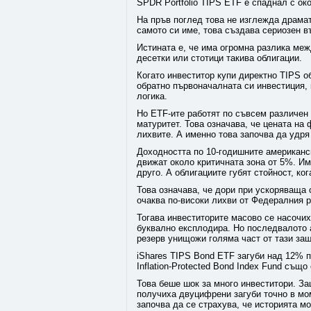
SPDR Portfolio TIPS ETF е спаднал с ок
На пръв поглед това не изглежда драмат
самото си име, това създава сериозен в
Истината е, че има огромна разлика ме
десетки или стотици такива облигации.
Когато инвеститор купи директно TIPS о
обратно първоначалната си инвестиция,
логика.
Но ETF-ите работят по съвсем различен 
матуритет. Това означава, че цената на
лихвите. А именно това започва да удря
Доходността по 10-годишните американск
движат около критичната зона от 5%. Им
друго. А облигациите губят стойност, ког
Това означава, че дори при ускоряваща
очаква по-високи лихви от Федералния р
Тогава инвеститорите масово се насочи
буквално експлодира. Но последвалото 
резерв унищожи голяма част от тази защ
iShares TIPS Bond ETF загуби над 12% пр
Inflation-Protected Bond Index Fund също
Това беше шок за много инвеститори. За
получиха двуцифрени загуби точно в мо
започва да се страхува, че историята мо