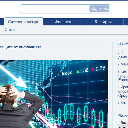
Световни пазари
Финанси
България
Стоки
Най-
защита от инфлацията!
Цен
дъно
Май
Как 
преди
Евро
Ира
спора
Орму
Как
Валу
Вал