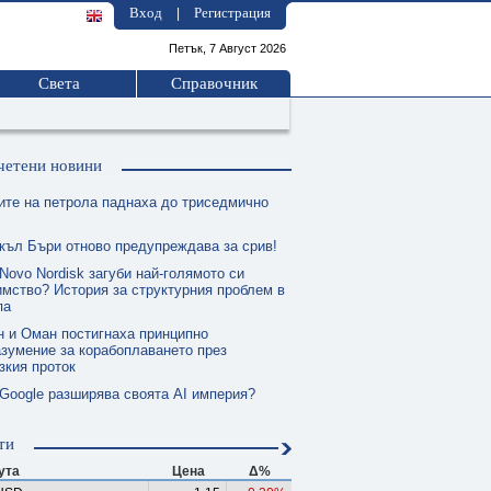
Вход
Регистрация
|
Петък, 7 Август 2026
Света
Справочник
четени новини
ите на петрола паднаха до триседмично
къл Бъри отново предупреждава за срив!
Novo Nordisk загуби най-голямото си
мство? История за структурния проблем в
па
н и Оман постигнаха принципно
зумение за корабоплаването през
зкия проток
 Google разширява своята AI империя?
ти
ута
Цена
Δ%