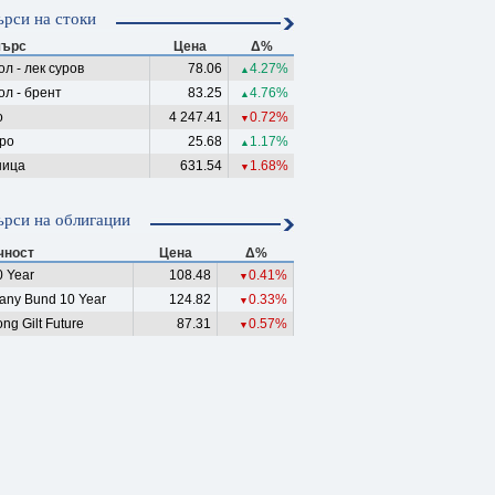
рси на стоки
ърс
Цена
Δ%
л - лек суров
78.06
4.27%
▲
ол - брент
83.25
4.76%
▲
о
4 247.41
0.72%
▼
ро
25.68
1.17%
▲
ица
631.54
1.68%
▼
рси на облигации
чност
Цена
Δ%
 Year
108.48
0.41%
▼
any Bund 10 Year
124.82
0.33%
▼
ng Gilt Future
87.31
0.57%
▼