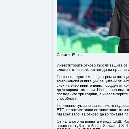
Снимка: iStock
Инвеститорите отново търсят защита от 
сложен, отколкото изглежда на пръв пог
През последните месеци огромни потоци 
американски облигации, защитени от инф
скок на енергийните цени, породен от к
да ускорява темпа си. През април индек
последните три години, а инвеститорите
способност.
Но именно тук започва голямото недораз
ETF, те автоматично се защитават от ин
пазарът започва отново да го показва по
От началото на войната между САЩ, Изр
всъщност губят стойност. Schwab U.S. T