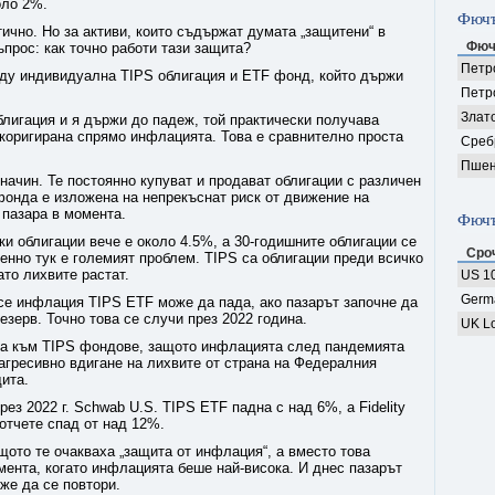
оло 2%.
Фючъ
ично. Но за активи, които съдържат думата „защитени“ в
Фюч
ъпрос: как точно работи тази защита?
Петро
жду индивидуална TIPS облигация и ETF фонд, който държи
Петр
Злат
блигация и я държи до падеж, той практически получава
 коригирана спрямо инфлацията. Това е сравнително проста
Среб
Пшен
начин. Те постоянно купуват и продават облигации с различен
 фонда е изложена на непрекъснат риск от движение на
 пазара в момента.
Фючъ
и облигации вече е около 4.5%, а 30-годишните облигации се
Сро
енно тук е големият проблем. TIPS са облигации преди всичко
ато лихвите растат.
US 10
Germ
 се инфлация TIPS ETF може да пада, ако пазарът започне да
езерв. Точно това се случи през 2022 година.
UK Lo
ха към TIPS фондове, защото инфлацията след пандемията
агресивно вдигане на лихвите от страна на Федералния
ита.
ез 2022 г. Schwab U.S. TIPS ETF падна с над 6%, а Fidelity
 отчете спад от над 12%.
щото те очакваха „защита от инфлация“, а вместо това
мента, когато инфлацията беше най-висока. И днес пазарът
же да се повтори.