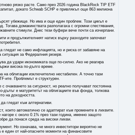
отново рязко расте. Само през 2026 година BlackRock TIP ETF
капитал, докато Schwab SCHP е привлякъл още 863 милиона
търсят убежище. Но има и още един проблем. Този цикъл е
д. Тогава домакинствата разполагаха с огромни спестявания,
жавните стимули. Днес тези буфери вече почти са изчерпани.
дити и продължителният натиск върху разходите започват
потребител.
а гледат не само инфлацията, но и риска от забавяне на
а ситуация за Федералния резерв.
ува да удари икономиката още по-силно. Ако не реагира
ържи висока по-дълго време.
ра на облигации изключително нестабилен. А точно тази
TF-ите. Проблемът е структурен.
 с очакването за сигурност, но реално получават постоянна
по-дълъг е матуритетът на облигациите във фонда, толкова
то на доходността.
 да гледат към алтернативи.
т, които автоматично се адаптират към промените в лихвите.
е нагоре с около 0.1% през тази година, именно защото
бре да понася среда на високи лихви.
румент. Но означава, че много инвеститори вероятно не
а е един от най-опасните моменти на финансовите