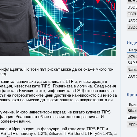
EUR
USD
GBP
USD
USD
Инде
Реф
Dow 
S&P 
инфлацията. Но този път рискът може да се окаже много по-
Nasd
лед.
DAX 
капитал започнаха да се вливат в ETF-и, инвестиращи в
лация, известни като TIPS. Причината е логична. След новия
онфликта в Близкия изток, инфлацията в САЩ отново започва
Крип
сът на потребителските цени достигна най-високото си ниво за
 започнаха панически да търсят защита за покупателната си
Кри
Bitco
умение. Много инвеститори вярват, че когато купуват TIPS
флация. Реалността обаче е значително по-различна. И
Ethe
 болезнен начин.
Rippl
аел и Иран в края на февруари най-големите TIPS ETF-и
IPS ETF е надолу с 1.2%, iShares TIPS Bond ETF губи 1.4%, а