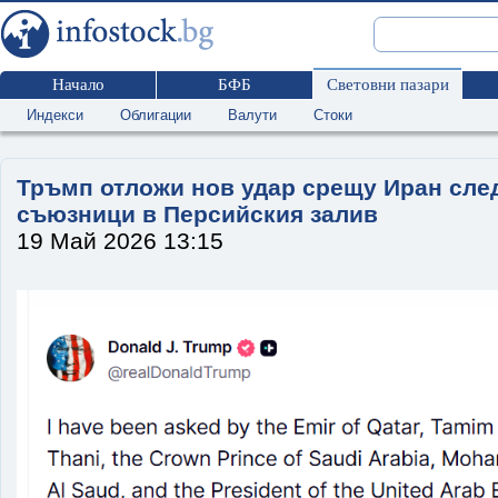
Начало
БФБ
Световни пазари
Индекси
Облигации
Валути
Стоки
Тръмп отложи нов удар срещу Иран след
съюзници в Персийския залив
19 Май 2026 13:15