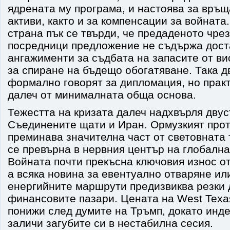
ядрената му програма, и настоява за връ
активи, както и за компенсации за войната
страна пък се твърди, че предаденото чре
посредници предложение не съдържа дост
ангажименти за съдбата на запасите от ви
за спиране на бъдещо обогатяване. Така д
формално говорят за дипломация, но прак
далеч от минималната обща основа.
Тежестта на кризата далеч надхвърля дву
Съединените щати и Иран. Ормузкият прото
преминава значителна част от световната 
се превърна в нервния център на глобална
Войната почти прекъсна ключовия износ от
а всяка новина за евентуално отваряне ил
енергийните маршрути предизвиква резки 
финансовите пазари. Цената на West Texas
понижи след думите на Тръмп, докато инд
заличи загубите си в нестабилна сесия.