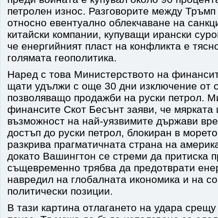
петролен износ. Разговорите между Тръмп
относно евентуално облекчаване на санкц
китайски компании, купуващи ирански суров
че енергийният пласт на конфликта е тясн
голямата геополитика.
Наред с това Министерството на финанси
щати удължи с още 30 дни изключение от 
позволяващо продажби на руски петрол. М
финансите Скот Бесънт заяви, че мярката
възможност на най-уязвимите държави вре
достъп до руски петрол, блокиран в морет
разкрива прагматичната страна на америка
докато Вашингтон се стреми да притиска п
същевременно трябва да предотврати енер
навредил на глобалната икономика и на с
политически позиции.
В тази картина отлагането на удара срещу