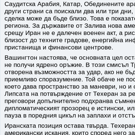
Саудитска Арабия, Катар, Обединените ар
други страни са поискали два или три дни, 
сделка може да бъде близо. Това е показат
региона. За държавите от Залива нова аме
срещу Иран не е далечен военен акт, а ри
близост до техните градове, енергийна ин
пристанища и финансови центрове.
Вашингтон настоява, че основната цел ост
не получи ядрено оръжие. В този смисъл 
отворена възможността за удар, ако не бъ
приемливо споразумение. Той обаче не пос
което дава пространство за маневри, но и
Липсата на потвърждение от Техеран за р
преговори допълнително подхранва съмне
дипломатическият прозорец е истински, и
пауза в поредния цикъл на заплахи и отст
Иранската позиция остава твърда. Техера
американски искания, които според него з