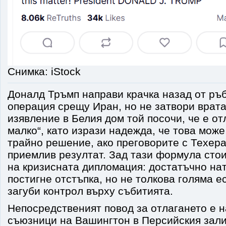
Снимка: iStock
Доналд Тръмп направи крачка назад от ръ
операция срещу Иран, но не затвори врата
изявление в Белия дом той посочи, че е от
малко“, като изрази надежда, че това може
трайно решение, ако преговорите с Техер
приемлив резултат. Зад тази формула сто
на кризисната дипломация: достатъчно нат
постигне отстъпка, но не толкова голяма е
загуби контрол върху събитията.
Непосредственият повод за отлагането е 
съюзници на Вашингтон в Персийския зал