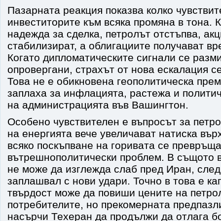
Пазарната реакция показва колко чувствит
инвеститорите към всяка промяна в тона. К
надежда за сделка, петролът отстъпва, акц
стабилизират, а облигациите получават вр
Когато дипломатическите сигнали се разм
опровергани, страхът от нова ескалация с
Това не е обикновена геополитическа прем
заплаха за инфлацията, растежа и полити
на администрацията във Вашингтон.
Особено чувствителен е въпросът за петро
на енергията вече увеличават натиска вър
всяко поскъпване на горивата се превръща
вътрешнополитически проблем. В същото 
не може да изглежда слаб пред Иран, след
заплашвал с нови удари. Точно в това е ка
твърдост може да повиши цените на петро
потребителите, но прекомерната предпазл
насърчи Техеран да продължи да отлага б