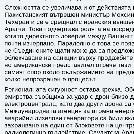
Сложността се увеличава и от действията 
Пакистанският вътрешен министър Мохсин
Техеран и се е срещнал с иранския външе
Арагчи. Това подчертава ролята на посред
когато директното доверие между Вашингт
почти изчерпано. Паралелно с това се по
че Съединените щати може да са предлож
облекчаване на санкции върху продажбите 
но американски представител отрече тези 
самият спор около съдържанието на предл
колко непрозрачен е процесът.
Регионалната сигурност остава крехка. О
емирства съобщиха за удар с дрон близо 
електроцентрала, като два други дрона са
Международната агенция за атомна енерги
аварийни дизелови генератори са били вк
захранване на един от блоковете на центр
радиологично въздействие. Саудитска Ар