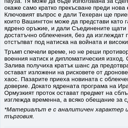
пауза. Тя може да бъде използвана за сдел
окаже само кратко прекъсване преди нова 
Ключовият въпрос е дали Техеран ще прие
които Вашингтон може да представи като 
ядрено оръжие, и дали Съединените щати
достатъчно облекчения, без да изглеждат 
отстъпват под натиска на войната и високи
Тръмп спечели време, но не реши противо
военния натиск и дипломатическия изход.
Залива получиха кратък шанс да предотвра
остават изложени на рисковете от дронове
хаос. Пазарите приеха новината с облекчен
доверие. Докато ядрената програма на Ира
Ормузкият проток остават предмет на сблъ
изглежда временна, а всяко обещание за с
*Материалът е с аналитичен характер и
търговия.