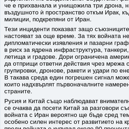
че е прихванала и унищожила три дрона, 
въздушното ѝ пространство откъм Ирак, къ
милиции, подкрепяни от Иран.
Тези инциденти показват защо съюзниците
настояват за още време. За тях войната н
дипломатически изявления и пазарни графи
в риск за ядрена инфраструктура, танкери
летища и градове. Дори ограничена амери
да отприщи ответни действия чрез мрежа 
групировки, дронове, ракети и удари по е
В такава среда един погрешен сигнал мож
които надхвърлят първоначалните намерен
страните.
Русия и Китай също наблюдават внимател
се очаква да посети Китай за разговори съ
войната с Иран вероятно ще бъде сред те
особено силен интерес от развитието на кр
преди войната е купувал около 90 процент