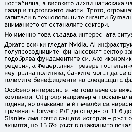
нестабилна, а високите лихви натискаха ч
пазар и търговските имоти. Трето, огромн
капитали в технологичните гиганти буквал
вниманието от останалите сектори.
Но именно това създава интересната ситу
Докато всички гледат Nvidia, AI инфрастру
полупроводниците, финансовият сектор за
подобрява фундаментите си. Ако икономик
рецесия, а Федералният резерв постепенн
неутрална политика, банките могат да се о
големите бенефициенти на следващата фа
Особено интересно е, че това вече се виж
компании. Citigroup например е поскъпнала
година, но очакваните ѝ печалби са нарасн
причината forward P/E да спадне от 11.6 до
Stanley има почти същата история – ръст о
акцията, но 15.6% ръст в очакваните печал