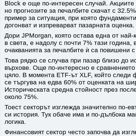
Block е още по-интересен случай. Акциите 
но прогнозите за печалбите скачат с 32.5%
пример за ситуация, при която фундаменти
догонват и изпреварват пазарната оценка.
Дори JPMorgan, която остава една от най-
в света, е надолу с почти 7% тази година, 
очакванията за печалбите ѝ са повишени с
Това рядко се случва при пазар близо до и
върхове. Още по-интересно е сравнението
цяло. В момента ETF-ът XLF, който следи 
се търгува на едва 60% от оценката на ши
Историческата средна стойност през после
около 75%.
Тоест секторът изглежда значително по-ев
си история. Тук обаче има и по-дълбока м
логика.
Финансовият сектор често започва да изг