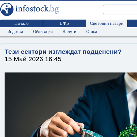
Начало
БФБ
Световни пазари
Индекси
Облигации
Валути
Стоки
Тези сектори изглеждат подценени?
15 Май 2026 16:45