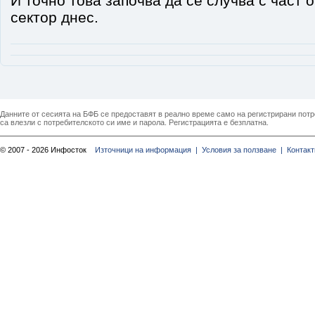
И точно това започва да се случва с част 
сектор днес.
Данните от сесията на БФБ се предоставят в реално време само на регистрирани потреб
са влезли с потребителското си име и парола. Регистрацията е безплатна.
© 2007 - 2026 Инфосток
Източници на информация |
Условия за ползване |
Контакт