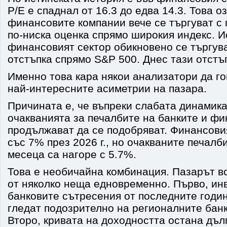
P/E е спаднал от 16.3 до едва 14.3. Това о
финансовите компании вече се търгуват с
по-ниска оценка спрямо широкия индекс. 
финансовият сектор обикновено се търгув
отстъпка спрямо S&P 500. Днес тази отстъ
Именно това кара някои анализатори да го
най-интересните асиметрии на пазара.
Причината е, че въпреки слабата динамика
очакванията за печалбите на банките и ф
продължават да се подобряват. Финансови
със 7% през 2026 г., но очакваните печалб
месеца са нагоре с 5.7%.
Това е необичайна комбинация. Пазарът в
от няколко неща едновременно. Първо, ин
банковите сътресения от последните годи
гледат подозрително на регионалните банк
Второ, кривата на доходността остана дъл