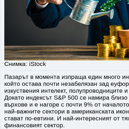
Снимка: iStock
Пазарът в момента изпраща един много ин
който остава почти незабелязан зад еуфор
изкуствения интелект, полупроводниците и
Докато индексът S&P 500 се намира близо
върхове и е нагоре с почти 9% от началото 
най-важните сектори в американската ико
стават по-евтини. И най-интересният от т
финансовият сектор.