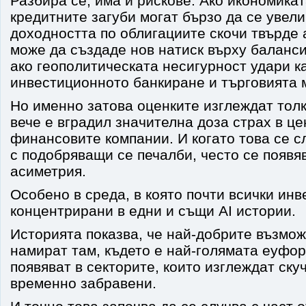
Разбира се, има и рискове. Ако икономикат
кредитните загуби могат бързо да се увели
доходността по облигациите скочи твърде 
може да създаде нов натиск върху баланси
ако геополитическата несигурност удари к
инвестиционното банкиране и търговията м
Но именно затова оценките изглеждат толк
вече е вградил значителна доза страх в це
финансовите компании. И когато това се 
с подобряващи се печалби, често се появя
асиметрия.
Особено в среда, в която почти всички инв
концентрирани в едни и същи AI истории.
Историята показва, че най-добрите възмож
намират там, където е най-голямата еуфор
появяват в секторите, които изглеждат ску
временно забравени.