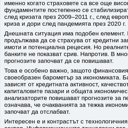
именно когато страховете са все още висо
фундаментите постепенно се стабилизират
след кризата през 2009–2011 г., след евро
криза и дори след пандемията през 2020 г.
Днешната ситуация има подобен елемент.
продължава да се страхува от кредитни за
имоти и потенциална рецесия. Но реалнит
банките не показват срив. Напротив. В мно
прогнозите започват да се повишават.
Това е особено важно, защото финансовия
своеобразен барометър за икономиката. Б
зависят от кредитната активност, качество
капиталовите пазари и общата икономичес
анализаторите повишават прогнозите за п
означава, че очакванията за тежка иконом
започват да отслабват.
Интересен е и контрастът с технологичния