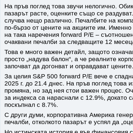
На пръв поглед това звучи нелогично. Обик
пазарът расте, оценките също се раздуват
случва нещо различно. Печалбите на комп
по-бързо от цените на акциите им. Именно
на така наречения forward P/E – съотноше
очаквани печалби за следващите 12 месец
Това е много важен детайл, защото означа
просто „надува балон“, а че реалните кор
започват да догонват и оправдават цените
За целия S&P 500 forward P/E вече е спадна
2025 г. до 21.4 днес. На пръв поглед това 
промяна, но зад нея стои важен процес. О
за индекса са нараснали с 12.9%, докато 
поскъпнал с 8.7%.
С други думи, корпоративна Америка гене
печалби, отколкото пазарът е успял да „оце
Но истинската история е във финансовия с