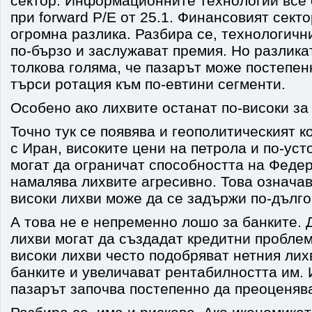
сектор. Информационните технологии все 
при forward P/E от 25.1. Финансовият секто
огромна разлика. Разбира се, технологичн
по-бързо и заслужават премия. Но разлика
толкова голяма, че пазарът може постепен
търси ротация към по-евтини сегменти.
Особено ако лихвите останат по-високи за 
Точно тук се появява и геополитическият к
с Иран, високите цени на петрола и по-ус
могат да ограничат способността на Феде
намалява лихвите агресивно. Това означав
високи лихви може да се задържи по-дълго
А това не е непременно лошо за банките. 
лихви могат да създадат кредитни пробле
високи лихви често подобряват нетния лих
банките и увеличават рентабилността им.
пазарът започва постепенно да преоценява