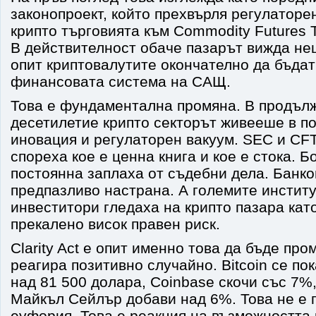
законопроект, който прехвърля регулаторе
крипто търговията към Commodity Futures 
В действителност обаче пазарът вижда не
опит криптовалутите окончателно да бъдат
финансовата система на САЩ.
Това е фундаментална промяна. В продълж
десетилетие крипто секторът живееше в п
иновация и регулаторен вакуум. SEC и CF
спореха кое е ценна книга и кое е стока. 
постоянна заплаха от съдебни дела. Банко
предпазливо настрана. А големите инстит
инвеститори гледаха на крипто пазара кат
прекалено висок правен риск.
Clarity Act е опит именно това да бъде пр
реагира позитивно случайно. Bitcoin се по
над 81 500 долара, Coinbase скочи със 7%,
Майкъл Сейлър добави над 6%. Това не е 
еуфория. Това е реакция на възможността 