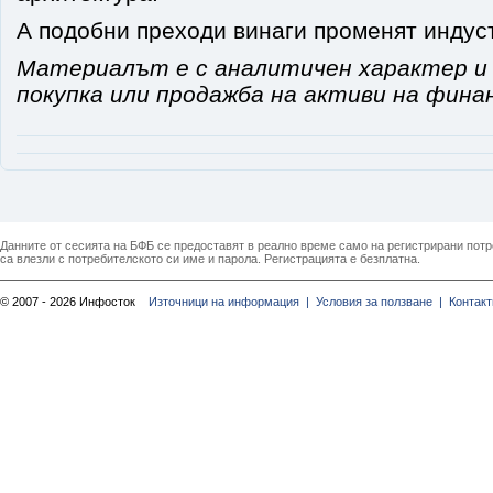
А подобни преходи винаги променят индус
Материалът е с аналитичен характер и 
покупка или продажба на активи на фина
Данните от сесията на БФБ се предоставят в реално време само на регистрирани потреб
са влезли с потребителското си име и парола. Регистрацията е безплатна.
© 2007 - 2026 Инфосток
Източници на информация |
Условия за ползване |
Контакт