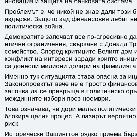
иновация и защита на банковата система.
Проблемът е, че никой не знае дали този 
издържи. Защото зад финансовия дебат ве
политическа война.
Демократите започват все по-агресивно да
етични ограничения, свързани с Доналд Тр
семейство. Според критиците Белият дом 
конфликт на интереси заради крипто иници
са донесли милиони долари на фамилията
Именно тук ситуацията става опасна за ин
Законопроектът вече не е просто финансов
започва да се превръща в политическо ор
междинните избори през ноември.
Това означава, че дори малък политически
блокира целия процес. А пазарът вероятно
риск.
Исторически Вашингтон рядко приема бър