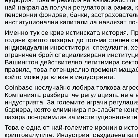
най-накрая да получи регулаторна рамка, 
пенсионни фондове, банки, застраховател
институционални капитали да навлязат по-
Именно тук се крие истинската история. П
години крипто пазарът до голяма степен с
индивидуални инвеститори, спекуланти, х
ограничен брой специализирани институци
Вашингтон действително легитимира секто
правила, това потенциално променя мащаб
който може да влезе в индустрията.
Coinbase неслучайно лобира толкова агрес
Компанията разбира, че регулацията не е 
индустрията. За големите играчи регулаци
бариера, която елиминира по-слабите конк
пазара по-приемлив за институционалните
Това е една от най-големите иронии в ист
криптовалутите. Индустрия, създадена кат