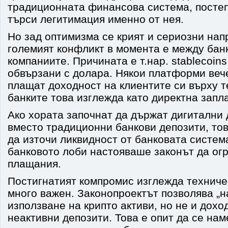
традиционната финансова система, постеп
търси легитимация именно от нея.
Но зад оптимизма се крият и сериозни нап
големият конфликт в момента е между банк
компаниите. Причината е т.нар. stablecoin
обвързани с долара. Някои платформи веч
плащат доходност на клиентите си върху т
банките това изглежда като директна запл
Ако хората започнат да държат дигитални
вместо традиционни банкови депозити, то
да източи ликвидност от банковата систем
банковото лоби настояваше законът да ог
плащания.
Постигнатият компромис изглежда техниче
много важен. Законопроектът позволява „н
използване на крипто активи, но не и дохо
неактивни депозити. Това е опит да се на