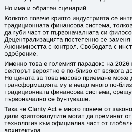
Но има и обратен сценарий.
Колкото повече крипто индустрията се инт
традиционната финансова система, толков
да губи част от първоначалната си филос
Децентрализацията постепенно се заменя 
Анонимността с контрол. Свободата с инс
одобрение.
Именно това е големият парадокс на 2026 
секторът вероятно е по-близо от всякога д
Но цената за това масово приемане може 
трансформацията му в нещо много по-близ
традиционната финансова система, срещу
първоначално се бунтуваше.
Така че Clarity Act е много повече от закон
дали криптовалутите могат да преминат от
технология към официална част от глобал
архитектура.