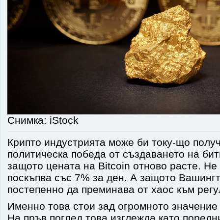
Снимка: iStock
Крипто индустрията може би току-що полу
политическа победа от създаването на бит
защото цената на Bitcoin отново расте. Н
поскъпва със 7% за ден. А защото Вашинг
постепенно да преминава от хаос към регу
Именно това стои зад огромното значение на
На пръв поглед това изглежда като поредн