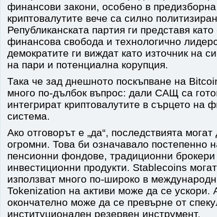
финансови закони, особено в предизборна
криптовалутите вече са силно политизиран
Републиканската партия ги представя като
финансова свобода и технологично лидерс
демократите ги виждат като източник на с
на пари и потенциална корупция.
Така че зад днешното поскъпване на Bitco
много по-дълбок въпрос: дали САЩ са гот
интегрират криптовалутите в сърцето на 
система.
Ако отговорът е „да“, последствията могат
огромни. Това би означавало постепенно н
пенсионни фондове, традиционни брокери
инвестиционни продукти. Stablecoins могат
използват много по-широко в международ
Tokenization на активи може да се ускори. А
окончателно може да се превърне от спеку
институционален резервен инструмент.