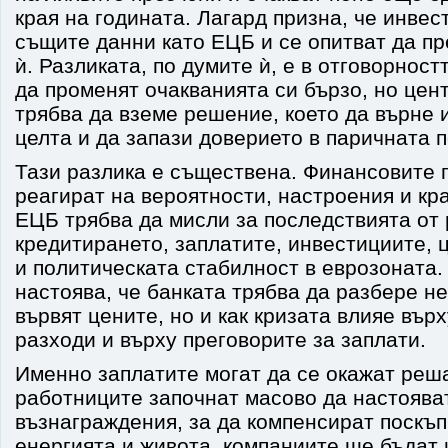
края на годината. Лагард призна, че инвес
същите данни като ЕЦБ и се опитват да п
ѝ. Разликата, по думите ѝ, е в отговорност
да променят очакванията си бързо, но цен
трябва да вземе решение, което да върне
целта и да запази доверието в паричната п
Тази разлика е съществена. Финансовите 
реагират на вероятности, настроения и кр
ЕЦБ трябва да мисли за последствията от
кредитирането, заплатите, инвестициите, 
и политическата стабилност в еврозоната.
настоява, че банката трябва да разбере н
вървят цените, но и как кризата влияе вър
разходи и върху преговорите за заплати.
Именно заплатите могат да се окажат реш
работниците започнат масово да настояват
възнаграждения, за да компенсират поскъп
енергията и живота, компаниите ще бъдат 