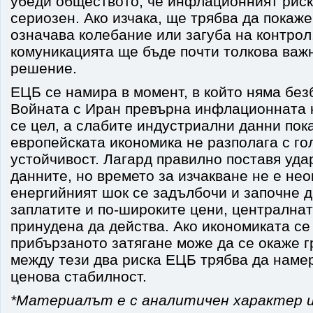
убеди обществото, че инфлационният риск
сериозен. Ако изчака, ще трябва да покаже
означава колебание или загуба на контрол.
комуникацията ще бъде почти толкова важн
решение.
ЕЦБ се намира в момент, в който няма без
Войната с Иран превърна инфлационната 
се цел, а слабите индустриални данни пока
европейската икономика не разполага с го
устойчивост. Лагард правилно поставя уда
данните, но времето за изчакване не е нео
енергийният шок се задълбочи и започне д
заплатите и по-широките цени, централна
принудена да действа. Ако икономиката се
прибързаното затягане може да се окаже 
между тези два риска ЕЦБ трябва да намер
ценова стабилност.
*Материалът е с аналитичен характер и