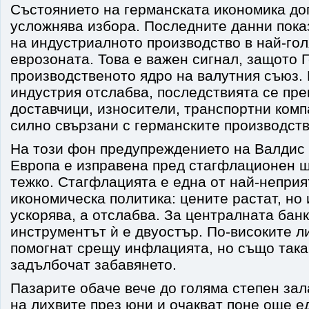
Състоянието на германската икономика д
усложнява избора. Последните данни пока
на индустриалното производство в най-го
еврозоната. Това е важен сигнал, защото 
производственото ядро на валутния съюз. 
индустрия отслабва, последствията се пре
доставчици, износители, транспортни комп
силно свързани с германските производств
На този фон предупреждението на Валдис 
Европа е изправена пред стагфлационен ш
тежко. Стагфлацията е една от най-неприя
икономическа политика: цените растат, но
ускорява, а отслабва. За централната банк
инструментът ѝ е двуостър. По-високите л
помогнат срещу инфлацията, но също така
задълбочат забавянето.
Пазарите обаче вече до голяма степен за
на лихвите през юни и очакват поне още е