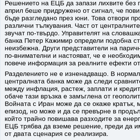
Решението на ЕЦБ да запази лихвите без 
април беше придружено от сигнал, че пов
бъде разгледано през юни. Това отвори пр
различни тълкувания. Част от централните
звучат по-твърдо. Управителят на словашк
банка Петер Кажимир определи подобна ст
неизбежна. Други представители на паричн
по-внимателни и настояват, че е необходи
повече информация за реалните ефекти от
Разделението не е изненадващо. В норма
централната банка може да следи сравнит
между инфлация, растеж, заплати и кредит
обаче тази връзка е замъглена от геополи
Войната с Иран може да се окаже кратък, 
епизод, но може и да се превърне в продъ
който трайно повишава разходите за енерг
ЕЦБ трябва да вземе решение, преди да и
от двата сценария се реализира.