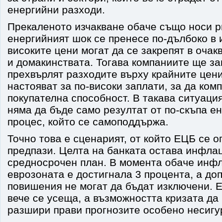
енергийни разходи.
Прекаленото изчакване обаче също носи р
енергийният шок се пренесе по-дълбоко в 
високите цени могат да се закрепят в очак
и домакинствата. Тогава компаниите ще за
прехвърлят разходите върху крайните цен
настояват за по-високи заплати, за да ком
покупателна способност. В такава ситуаци
няма да бъде само резултат от по-скъпа ен
процес, който се самоподдържа.
Точно това е сценарият, от който ЕЦБ се о
предпази. Целта на банката остава инфлац
средносрочен план. В момента обаче инф
еврозоната е достигнала 3 процента, а до
повишения не могат да бъдат изключени. 
вече се усеща, а възможността кризата да
разшири прави прогнозите особено несигу