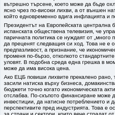
вътрешно търсене, което може да бъде ох
ясно чрез по-високи лихви, а от външен на
който едновременно вдига инфлацията и п
Президентът на Европейската централна б
испанската обществена телевизия, че упр
паричната политика се нуждаят от „много 
да преценят следващия си ход. Това не е 
предпазливост, а признание, че икономиче
променя по-бързо, отколкото стандартните
уловят. В подобна среда една грешка в мо
може да има висока цена.
Ако ЕЦБ повиши лихвите прекалено рано, 
засили натиска върху бизнеса, домакинст
бюджети точно когато икономическата акти
отслабва. По-скъпото финансиране може 
инвестиции, да натисне потреблението и 
перспективите пред индустрията. Това е о
за страни и сектори, които вече страдат от