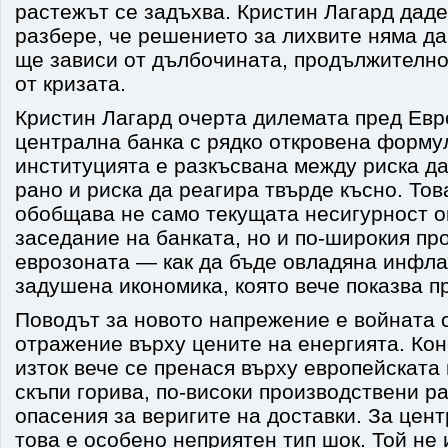
растежът се задъхва. Кристин Лагард даде
разбере, че решението за лихвите няма да
ще зависи от дълбочината, продължително
от кризата.
Кристин Лагард очерта дилемата пред Евр
централна банка с рядко откровена форму
институцията е разкъсвана между риска да
рано и риска да реагира твърде късно. То
обобщава не само текущата несигурност 
заседание на банката, но и по-широкия пр
еврозоната — как да бъде овладяна инфла
задушена икономика, която вече показва п
Поводът за новото напрежение е войната 
отражение върху цените на енергията. Ко
изток вече се пренася върху европейската 
скъпи горива, по-високи производствени р
опасения за веригите на доставки. За цен
това е особено неприятен тип шок. Той не