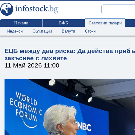
Начало
БФБ
Световни пазари
Индекси
Облигации
Валути
Стоки
ЕЦБ между два риска: Да действа прибъ
закъснее с лихвите
11 Май 2026 11:00