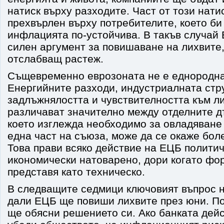
натиск върху разходите. Част от този нати
прехвърлен върху потребителите, което би
инфлацията по-устойчива. В такъв случай
силен аргумент за повишаване на лихвите,
отслабващ растеж.
Същевременно еврозоната не е еднородна
Енергийните разходи, индустриалната стр
задлъжнялостта и чувствителността към л
различават значително между отделните 
което изглежда необходимо за овладяване
една част на съюза, може да се окаже боле
Това прави всяко действие на ЕЦБ политич
икономически натоварено, дори когато фо
представя като техническо.
В следващите седмици ключовият въпрос 
дали ЕЦБ ще повиши лихвите през юни. По
ще обясни решението си. Ако банката дейс