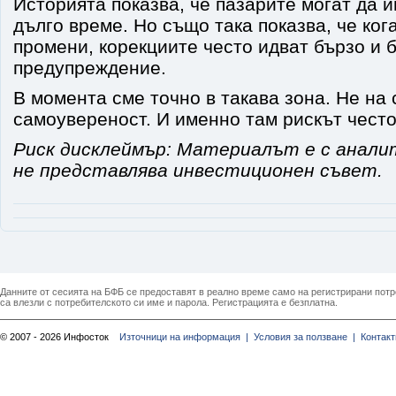
Историята показва, че пазарите могат да 
дълго време. Но също така показва, че ког
промени, корекциите често идват бързо и 
предупреждение.
В момента сме точно в такава зона. Не на 
самоувереност. И именно там рискът често
Риск дисклеймър: Материалът е с анали
не представлява инвестиционен съвет.
Данните от сесията на БФБ се предоставят в реално време само на регистрирани потреб
са влезли с потребителското си име и парола. Регистрацията е безплатна.
© 2007 - 2026 Инфосток
Източници на информация |
Условия за ползване |
Контакт