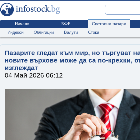
Начало
БФБ
Световни пазари
Индекси
Облигации
Валути
Стоки
Пазарите гледат към мир, но търгуват 
новите върхове може да са по-крехки, о
изглеждат
04 Май 2026 06:12