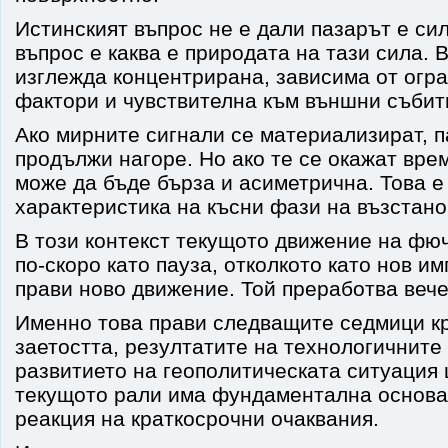
Истинският въпрос не е дали пазарът е си
въпрос е каква е природата на тази сила. 
изглежда концентрирана, зависима от огр
фактори и чувствителна към външни събит
Ако мирните сигнали се материализират, 
продължи нагоре. Но ако те се окажат вре
може да бъде бърза и асиметрична. Това е
характеристика на късни фази на възстано
В този контекст текущото движение на фю
по-скоро като пауза, отколкото като нов и
прави ново движение. Той преработва вече
Именно това прави следващите седмици кр
заетостта, резултатите на технологичните
развитието на геополитическата ситуация
текущото рали има фундаментална основа
реакция на краткосрочни очаквания.