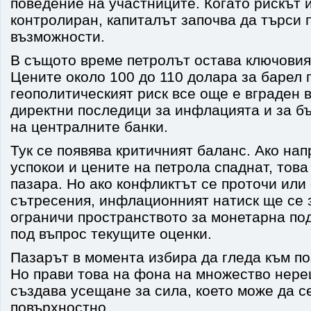
поведение на участниците. Когато рискът 
контролиран, капиталът започва да търси 
възможности.
В същото време петролът остава ключовия
Цените около 100 до 110 долара за барел п
геополитическият риск все още е вграден в
директни последици за инфлацията и за б
на централните банки.
Тук се появява критичният баланс. Ако на
успокои и цените на петрола спаднат, тов
пазара. Но ако конфликтът се проточи или 
сътресения, инфлационният натиск ще се 
ограничи пространството за монетарна по
под въпрос текущите оценки.
Пазарът в момента избира да гледа към п
Но прави това на фона на множество нере
създава усещане за сила, което може да с
повърхностно.