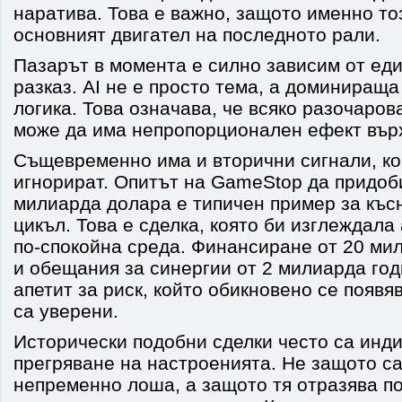
наратива. Това е важно, защото именно то
основният двигател на последното рали.
Пазарът в момента е силно зависим от ед
разказ. AI не е просто тема, а доминиращ
логика. Това означава, че всяко разочаров
може да има непропорционален ефект върх
Същевременно има и вторични сигнали, ко
игнорират. Опитът на GameStop да придоб
милиарда долара е типичен пример за къс
цикъл. Това е сделка, която би изглеждала
по-спокойна среда. Финансиране от 20 ми
и обещания за синергии от 2 милиарда го
апетит за риск, който обикновено се появя
са уверени.
Исторически подобни сделки често са инди
прегряване на настроенията. Не защото са
непременно лоша, а защото тя отразява п