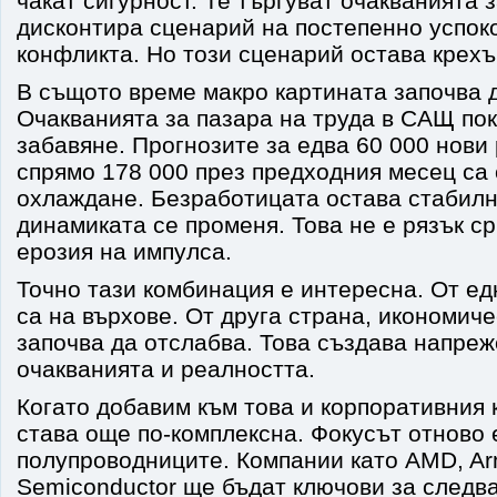
чакат сигурност. Те търгуват очакванията 
дисконтира сценарий на постепенно успок
конфликта. Но този сценарий остава крехъ
В същото време макро картината започва 
Очакванията за пазара на труда в САЩ пок
забавяне. Прогнозите за едва 60 000 нови
спрямо 178 000 през предходния месец са 
охлаждане. Безработицата остава стабилн
динамиката се променя. Това не е рязък ср
ерозия на импулса.
Точно тази комбинация е интересна. От ед
са на върхове. От друга страна, икономич
започва да отслабва. Това създава напре
очакванията и реалността.
Когато добавим към това и корпоративния 
става още по-комплексна. Фокусът отново 
полупроводниците. Компании като AMD, Arm
Semiconductor ще бъдат ключови за следва