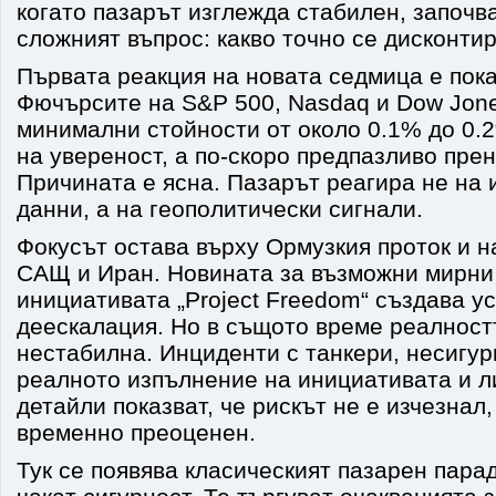
когато пазарът изглежда стабилен, започва
сложният въпрос: какво точно се дисконтир
Първата реакция на новата седмица е пок
Фючърсите на S&P 500, Nasdaq и Dow Jones
минимални стойности от около 0.1% до 0.2
на увереност, а по-скоро предпазливо пре
Причината е ясна. Пазарът реагира не на
данни, а на геополитически сигнали.
Фокусът остава върху Ормузкия проток и 
САЩ и Иран. Новината за възможни мирни
инициативата „Project Freedom“ създава у
деескалация. Но в същото време реалност
нестабилна. Инциденти с танкери, несигур
реалното изпълнение на инициативата и л
детайли показват, че рискът не е изчезнал,
временно преоценен.
Тук се появява класическият пазарен пара