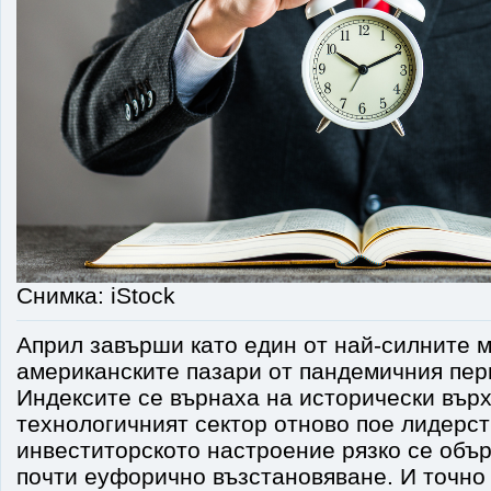
Снимка: iStock
Април завърши като един от най-силните 
американските пазари от пандемичния пер
Индексите се върнаха на исторически върх
технологичният сектор отново пое лидерст
инвеститорското настроение рязко се обър
почти еуфорично възстановяване. И точно 