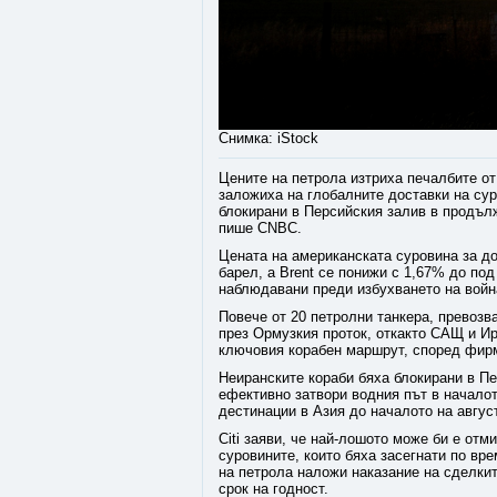
Снимка: iStock
Цените на петрола изтриха печалбите от
заложиха на глобалните доставки на суро
блокирани в Персийския залив в продъл
пише CNBC.
Цената на американската суровина за до
барел, а Brent се понижи с 1,67% до под
наблюдавани преди избухването на война
Повече от 20 петролни танкера, превоз
през Ормузкия проток, откакто САЩ и Ир
ключовия корабен маршрут, според фирм
Неиранските кораби бяха блокирани в Пе
ефективно затвори водния път в началот
дестинации в Азия до началото на август
Citi заяви, че най-лошото може би е отм
суровините, които бяха засегнати по вр
на петрола наложи наказание на сделкит
срок на годност.