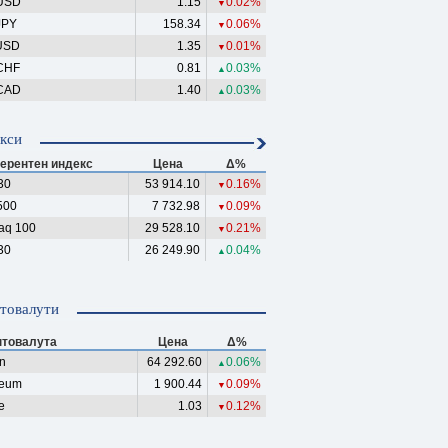
USD
1.15
0.02%
▼
JPY
158.34
0.06%
▼
USD
1.35
0.01%
▼
CHF
0.81
0.03%
▲
CAD
1.40
0.03%
▲
кси
ерентен индекс
Цена
Δ%
30
53 914.10
0.16%
▼
500
7 732.98
0.09%
▼
aq 100
29 528.10
0.21%
▼
30
26 249.90
0.04%
▲
товалути
птовалута
Цена
Δ%
in
64 292.60
0.06%
▲
reum
1 900.44
0.09%
▼
e
1.03
0.12%
▼