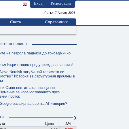
Вход
Регистрация
|
Петък, 7 Август 2026
Света
Справочник
четени новини
ите на петрола паднаха до триседмично
къл Бъри отново предупреждава за срив!
Novo Nordisk загуби най-голямото си
мство? История за структурния проблем в
па
н и Оман постигнаха принципно
зумение за корабоплаването през
зкия проток
 Google разширява своята AI империя?
ти
ута
Цена
Δ%