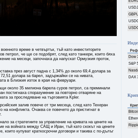
EUR
USD
GBP
USD
USD
Инде
 военното време в четвъртък, тъй като инвеститорите
Реф
в петрол, че ще се подобрят, след като танкери, които бяха
Dow 
жение на месеци, започнаха да напускат Ормузкия проток,
S&P 
Nasd
ставка през август падна с 1,34% до около 69,4 долара за
 72,51 долара за барел, задържайки се на нивата,
DAX 
та в Близкия изток в края на февруари.
ващи около 35 милиона барела суров петрол, са преминали
ан постигнаха споразумение за повторно отваряне на
Крип
ата за проследяване на търговията Kpler.
рсийския залив повече от три месеца, след като Техеран
Кри
о на конфликта. Очаква се повечето да пристигнат в
Bitco
.
Ethe
инало за стратегиите за управление на кривата на цените на
Rippl
еме на войната между САЩ и Иран, тъй като скокът на цените
е, които купуват краткосрочни договори и такива с по-дълъг