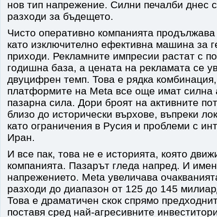
нов тип напрежение. Силни печалби днес 
разходи за бъдещето.
Чисто оперативно компанията продължава
като изключително ефективна машина за г
приходи. Рекламните импресии растат с по
годишна база, а цената на рекламата се у
двуцифрен темп. Това е рядка комбинация, 
платформите на Meta все още имат силна 
пазарна сила. Дори броят на активните по
близо до исторически върхове, въпреки л
като ограничения в Русия и проблеми с ин
Иран.
И все пак, това не е историята, която движ
компанията. Пазарът гледа напред. И имен
напрежението. Meta увеличава очакванията
разходи до диапазон от 125 до 145 милиард
Това е драматичен скок спрямо предходнит
поставя сред най-агресивните инвеститори