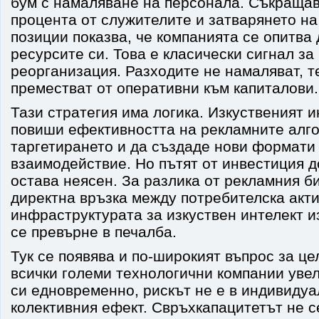
бум с намаляване на персонала. Съкращав
процента от служителите и затварянето на
позиции показва, че компанията се опитва
ресурсите си. Това е класически сигнал з
реорганизация. Разходите не намаляват, т
преместват от оперативни към капиталови.
Тази стратегия има логика. Изкуственият 
повиши ефективността на рекламните алго
таргетирането и да създаде нови формати
взаимодействие. Но пътят от инвестиция 
остава неясен. За разлика от рекламния б
директна връзка между потребителска акти
инфраструктурата за изкуствен интелект и
се превърне в печалба.
Тук се появява и по-широкият въпрос за це
всички големи технологични компании уве
си едновременно, рискът не е в индивидуал
колективния ефект. Свръхкапацитетът не се