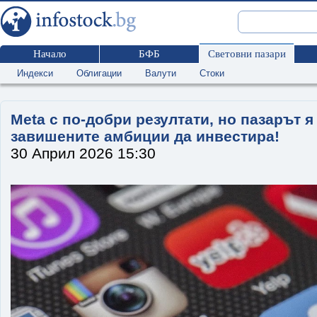
Начало
БФБ
Световни пазари
Индекси
Облигации
Валути
Стоки
Meta с по-добри резултати, но пазарът я
завишените амбиции да инвестира!
30 Април 2026 15:30