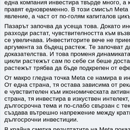
една компания инвестира твърде много, а к
правят едновременно. В този смисъл Meta
явление, а част от по-голям капиталов цик
Пазарът започва да усеща това. Докато и
разходи растат, чувствителността към въ
се увеличава. Инвеститорите вече не при
аргумента за бъдещ растеж. Те започват д
доказателства. И това променя динамиката
цикли растежът сам по себе си беше доста
растежът трябва да бъде подкрепен от ефе
От макро гледна точка Meta се намира в и
От една страна, тя остава зависима от рек
е чувствителен към икономическата активн
страна, тя инвестира в изкуствен интелект,
дългосрочна тема и по-слабо свързан с те
създава вътрешно напрежение между крат
дългосрочни инвестиции.
В крайна сметка резултатите на Meta пока