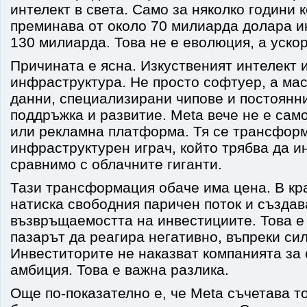
интелект в света. Само за няколко години 
преминава от около 70 милиарда долара и
130 милиарда. Това не е еволюция, а уско
Причината е ясна. Изкуственият интелект 
инфраструктура. Не просто софтуер, а ма
данни, специализирани чипове и постоянн
поддръжка и развитие. Meta вече не е са
или рекламна платформа. Тя се трансфор
инфраструктурен играч, който трябва да и
сравнимо с облачните гиганти.
Тази трансформация обаче има цена. В кр
натиска свободния паричен поток и създав
възвръщаемостта на инвестициите. Това е
пазарът да реагира негативно, въпреки си
Инвеститорите не наказват компанията за 
амбиция. Това е важна разлика.
Още по-показателно е, че Meta съчетава т