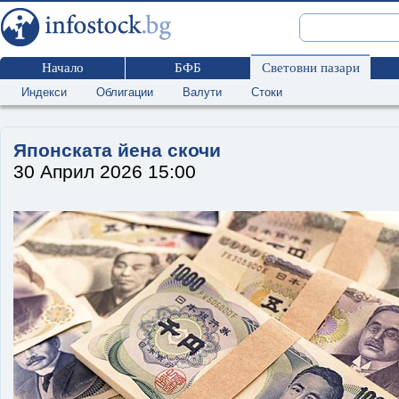
Начало
БФБ
Световни пазари
Индекси
Облигации
Валути
Стоки
Японската йена скочи
30 Април 2026 15:00