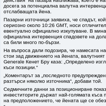
действия“ на пазара наближава, което е на
досега за потенциална валутна интервенци
отслабващата йена.
Пазарни източници заявиха, че спадът, ко
сериозно около 10:26 GMT, носи отличите
евентуално официално изкупуване. В мина
официална интервенция спадовете на дол
са били много по-бързи.
На въпроса дали подозира, че намесата н
стои зад движението на йената, валутният 
Generale Кенет Бру каза: „Определено изг
къси позиции.“
„Коментарът за „последното предупрежден
разтърси няколко източника“, добави той.
Седмичните данни за позициониране показ
инвеститорите държат най-голямата къса п
на предположението, че йената ще се обез