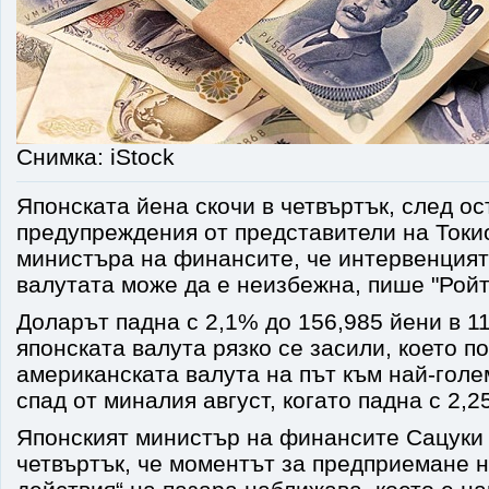
Снимка: iStock
Японската йена скочи в четвъртък, след ос
предупреждения от представители на Токи
министъра на финансите, че интервенцият
валутата може да е неизбежна, пише "Ройт
Доларът падна с 2,1% до 156,985 йени в 11
японската валута рязко се засили, което п
американската валута на път към най-гол
спад от миналия август, когато падна с 2,2
Японският министър на финансите Сацуки 
четвъртък, че моментът за предприемане 