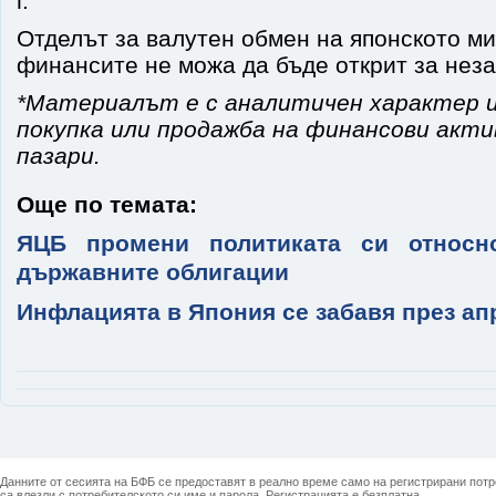
г.
Отделът за валутен обмен на японското м
финансите не можа да бъде открит за нез
*Материалът е с аналитичен характер и
покупка или продажба на финансови акт
пазари.
Още по темата:
ЯЦБ промени политиката си относн
държавните облигации
Инфлацията в Япония се забавя през ап
Данните от сесията на БФБ се предоставят в реално време само на регистрирани потреб
са влезли с потребителското си име и парола. Регистрацията е безплатна.