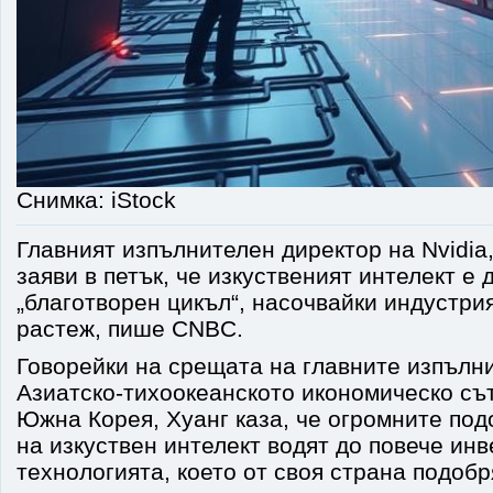
Снимка: iStock
Главният изпълнителен директор на Nvidia
заяви в петък, че изкуственият интелект е 
„благотворен цикъл“, насочвайки индустри
растеж, пише CNBC.
Говорейки на срещата на главните изпълн
Азиатско-тихоокеанското икономическо съ
Южна Корея, Хуанг каза, че огромните по
на изкуствен интелект водят до повече инв
технологията, което от своя страна подоб