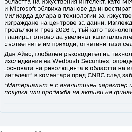
областта на изкуствения интелект, като Me
и Microsoft обявиха планове да инвестира
милиарда долара в технологии за изкустве
изграждане на центрове за данни. Изглежд
продължи и през 2026 г., тъй като техноло
планират отново да увеличат капиталовите
съответните им приходи, отчетени тази се
Дан Айвс, глобален ръководител на техно
изследвания на Wedbush Securities, опреде
„основата на революцията в областта на и
интелект“ в коментари пред CNBC след заб
*Материалът е с аналитичен характер и
покупка или продажба на активи на фина