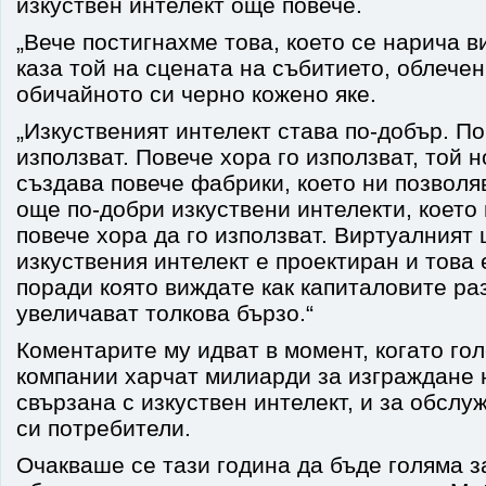
изкуствен интелект още повече.
„Вече постигнахме това, което се нарича в
каза той на сцената на събитието, облечен
обичайното си черно кожено яке.
„Изкуственият интелект става по-добър. По
използват. Повече хора го използват, той 
създава повече фабрики, което ни позволя
още по-добри изкуствени интелекти, което
повече хора да го използват. Виртуалният 
изкуствения интелект е проектиран и това е
поради която виждате как капиталовите раз
увеличават толкова бързо.“
Коментарите му идват в момент, когато го
компании харчат милиарди за изграждане 
свързана с изкуствен интелект, и за обслу
си потребители.
Очакваше се тази година да бъде голяма з