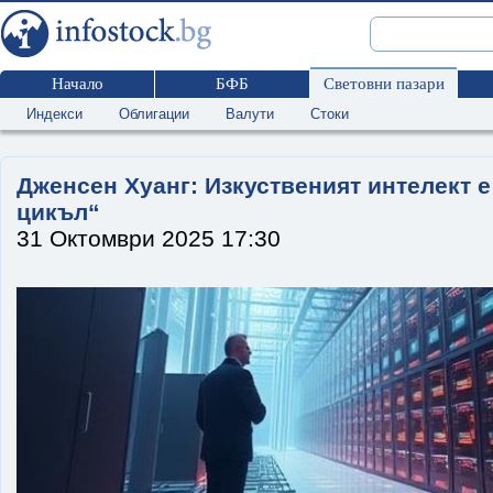
Начало
БФБ
Световни пазари
Индекси
Облигации
Валути
Стоки
Дженсен Хуанг: Изкуственият интелект е
цикъл“
31 Октомври 2025 17:30