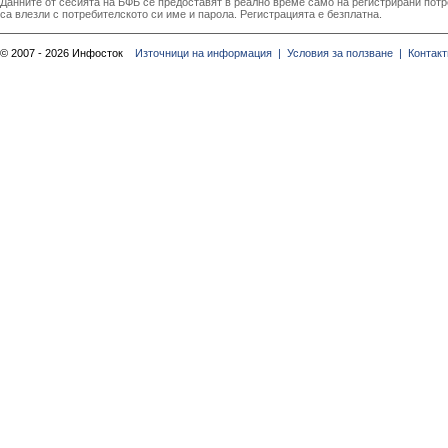
Данните от сесията на БФБ се предоставят в реално време само на регистрирани потреб
са влезли с потребителското си име и парола. Регистрацията е безплатна.
© 2007 - 2026 Инфосток
Източници на информация |
Условия за ползване |
Контакт