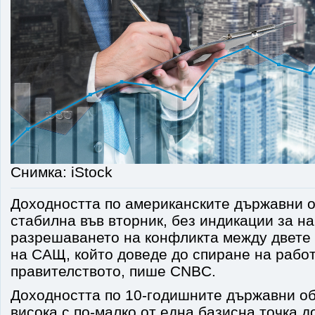
Снимка: iStock
Доходността по американските държавни о
стабилна във вторник, без индикации за н
разрешаването на конфликта между двете 
на САЩ, който доведе до спиране на рабо
правителството, пише CNBC.
Доходността по 10-годишните държавни об
висока с по-малко от една базисна точка д