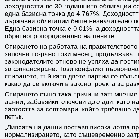
доходността по 30-годишните облигации се
една базисна точка до 4,767%. Доходностт
държавни облигации беше незначително по
Една базисна точка е 0,01%, а доходностт
обратнопропорционално на цените.
Спирането на работата на правителството
започна по-рано този месец, продължава, 
законодателите отново не успяха да пости
за финансиране. Този конфликт първонача
спирането, тъй като двете партии се сблъс
какво да се включи в законопроекта за раз
Спирането също така причини затъмнение
данни, забавяйки ключови доклади, като н
заетостта за септември, който трябваше д
петък.
„Липсата на данни поставя висока летва 
нормализирането, като същевременно зат