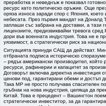
преработка и неведнъж е показвал готовно
ресурс като политическо оръжие. Още през
оряза износа заради спор с Япония, което 
небесата. През първия мандат на Доналд 
заплаши със забрана на доставки, а тази 
лицензиите, предизвиквайки тревога сред F
дори във военната индустрия. Това не е п
уязвимост, а стратегически риск за национ
Ситуацията принуди САЩ да действат. Ми
отбраната подписа историческо споразумен
– рядък американски производител, който 
ресурси, рафинерии и капацитет за произв
Договорът включва директна инвестиция о
ценови под, гарантирани обеми и достъп д
Така MP не просто получава спасителен по
гръбнак на нова индустрия, целяща да пр
Китай. Това е прецедент – Вашингтон поем
стратегически инвеститор, за да гарантир