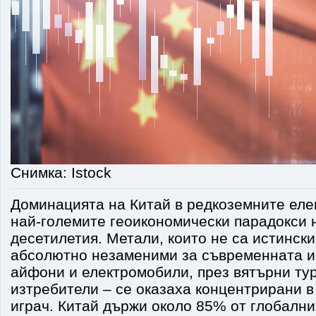
Снимка: Istock
Доминацията на Китай в редкоземните еле
най-големите геоикономически парадокси 
десетилетия. Метали, които не са истински
абсолютно незаменими за съвременната и
айфони и електромобили, през вятърни тур
изтребители – се оказаха концентрирани в
играч. Китай държи около 85% от глобални