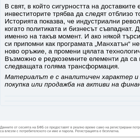
В свят, в който сигурността на доставките 
инвеститорите трябва да следят отблизо т
Историята показва, че индустриални рево
когато политиката и бизнесът съвпаднат. 
именно на такъв момент. И ако някой търс
си припомни как програмата „Манхатън“ не
ново оръжие, а промени цялата технологич
Възможно е редкоземните елементи да са 
следващата голяма трансформация.
Материалът е с аналитичен характер и 
покупка или продажба на активи на фина
Данните от сесията на БФБ се предоставят в реално време само на регистрирани потреб
са влезли с потребителското си име и парола. Регистрацията е безплатна.