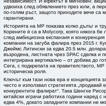
независимост. И ефектът е мигновен: акци
удвоиха след обявлението през юли, а пер
по-голям ръст, защото приходите вече са 
гарантирани.
Историята на MP показва колко дълъг и тру
Корените ѝ са в Molycorp, която някога бе
след амбициозна експанзия и конкуренция 
компании на загуба фалира през 2015 г. К
Джеймс Литински за едва 20.5 млн. долара
възродена, листната чрез SPAC сделка и 
интегрирана вертикално – от добива до го
Сега, с подкрепата на правителството, MP 
историческа роля.
Ключът към тази нова ера е концепцията з
често е използвал стратегията „продавай е
конкурентите фалират“. Така Шенгхе Рисор
китайски играчи работиха години наред с 
едва 4%, докато западните компании не м