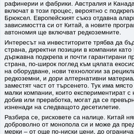
рафинерии и фабрики. Австралия и Канад
включат в този процес, вероятно с подкре
Брюксел. Европейският съюз отдавна алар
зависимостта си от Китай, а новите програ
автономия ще включват редкоземните.
Интересът на инвеститорите трябва да бъд
страна, директни позиции в компании като 
държавна подкрепа и почти гарантирани пр
страна, по-широк поглед към цялата екоси
на оборудване, нови технологии за рецикл
редкоземни, и дори алтернативни материал
заместят част от търсенето. Тук има място
малки компании, които експериментират с 
добив или преработка, могат да се превър
изненади на следващото десетилетие.
Разбира се, рисковете са налице. Китай ня
доброволно от монопола си и може да пре
мерки – от още по-ниски цени, до огранич