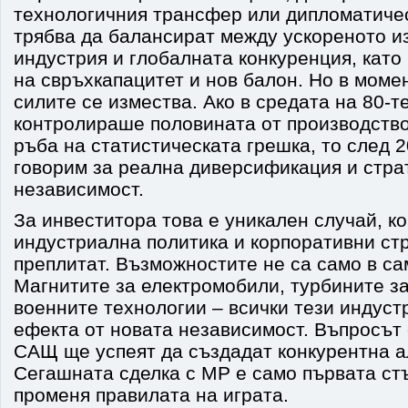
технологичния трансфер или дипломатиче
трябва да балансират между ускореното и
индустрия и глобалната конкуренция, като
на свръхкапацитет и нов балон. Но в моме
силите се измества. Ако в средата на 80-т
контролираше половината от производствот
ръба на статистическата грешка, то след 2
говорим за реална диверсификация и стра
независимост.
За инвеститора това е уникален случай, ко
индустриална политика и корпоративни ст
преплитат. Възможностите не са само в са
Магнитите за електромобили, турбините за
военните технологии – всички тези индуст
ефекта от новата независимост. Въпросът е
САЩ ще успеят да създадат конкурентна а
Сегашната сделка с MP е само първата стъ
променя правилата на играта.