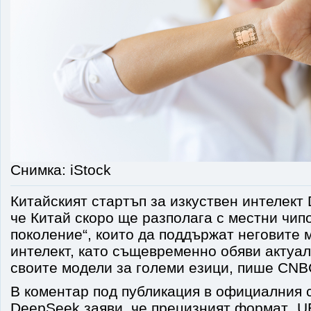
Снимка: iStock
Китайският стартъп за изкуствен интелект
че Китай скоро ще разполага с местни чип
поколение“, които да поддържат неговите 
интелект, като същевременно обяви актуал
своите модели за големи езици, пише CNB
В коментар под публикация в официалния с
DeepSeek заяви, че прецизният формат „U