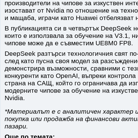
производители на чипове за изкуствен инт
изостават от Nvidia по отношение на техн
и мащаба, играчи като Huawei отбелязват 
В публикацията си в четвъртък DeepSeek н
които е използвала за обучение на V3.1, н
чипове може да е съвместим UE8M0 FP8.
DeepSeek разтърси технологичния свят по-
след като пусна своя модел за разсъждени
демонстрира възможности, сравними с тез
конкуренти като OpenAI, въпреки контрола
страна на САЩ, който го ограничава да из
модерните чипове за обучение на изкустве
Nvidia.
*Материалът е с аналитичен характер и
покупка или продажба на финансови акт
пазари.
Още по темата: