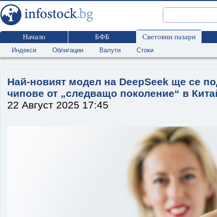
Начало
БФБ
Световни пазари
Индекси
Облигации
Валути
Стоки
Най-новият модел на DeepSeek ще се п
чипове от „следващо поколение“ в Кита
22 Август 2025 17:45