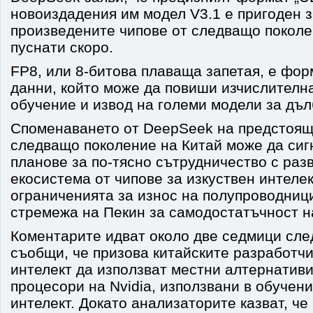
новоиздадения им модел V3.1 е пригоден 
произведените чипове от следващо поколе
пуснати скоро.
FP8, или 8-битова плаваща запетая, е фор
данни, който може да повиши изчислителн
обучение и извод на големи модели за дъл
Споменаването от DeepSeek на предстоящ
следващо поколение на Китай може да сиг
планове за по-тясно сътрудничество с раз
екосистема от чипове за изкуствен интелек
ограниченията за износ на полупроводниц
стремежа на Пекин за самодостатъчност н
Коментарите идват около две седмици сле
съобщи, че призова китайските разработчи
интелект да използват местни алтернатив
процесори на Nvidia, използвани в обучени
интелект. Докато анализаторите казват, че