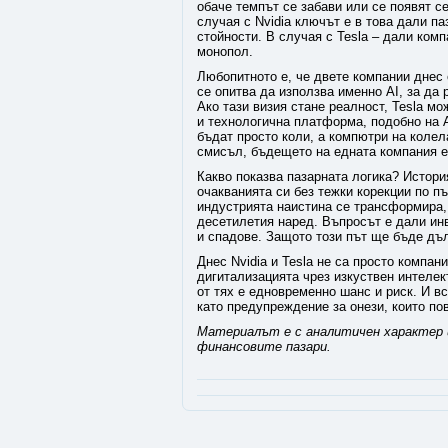
обаче темпът се забави или се появят с
случая с Nvidia ключът е в това дали п
стойности. В случая с Tesla – дали комп
монопол.
Любопитното е, че двете компании днес с
се опитва да използва именно AI, за да
Ако тази визия стане реалност, Tesla м
и технологична платформа, подобно на Ap
бъдат просто коли, а компютри на колела
смисъл, бъдещето на едната компания е 
Какво показва пазарната логика? Истори
очакванията си без тежки корекции по пъ
индустрията наистина се трансформира, 
десетилетия наред. Въпросът е дали инв
и спадове. Защото този път ще бъде дъл
Днес Nvidia и Tesla не са просто компан
дигитализацията чрез изкуствен интеле
от тях е едновременно шанс и риск. И вс
като предупреждение за онези, които по
Материалът е с аналитичен характер и
финансовите пазари.