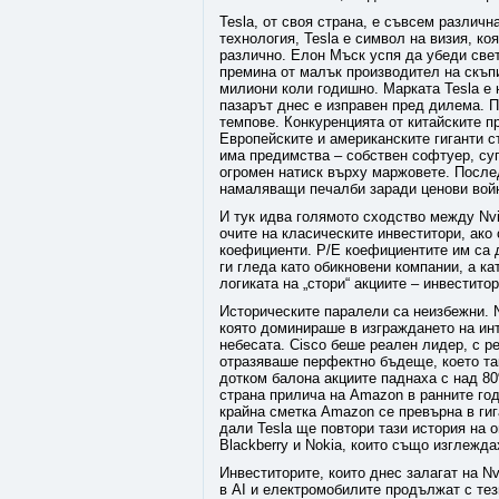
Tesla, от своя страна, е съвсем различн
технология, Tesla е символ на визия, к
различно. Елон Мъск успя да убеди све
премина от малък производител на скъп
милиони коли годишно. Марката Tesla е 
пазарът днес е изправен пред дилема. 
темпове. Конкуренцията от китайските п
Европейските и американските гиганти с
има предимства – собствен софтуер, су
огромен натиск върху маржовете. Послед
намаляващи печалби заради ценови вой
И тук идва голямото сходство между Nvi
очите на класическите инвеститори, ако
коефициенти. P/E коефициентите им са д
ги гледа като обикновени компании, а ка
логиката на „стори“ акциите – инвестито
Историческите паралели са неизбежни. Nv
която доминираше в изграждането на инт
небесата. Cisco беше реален лидер, с ре
отразяваше перфектно бъдеще, което та
дотком балона акциите паднаха с над 80%
страна прилича на Amazon в ранните год
крайна сметка Amazon се превърна в гиг
дали Tesla ще повтори тази история на 
Blackberry и Nokia, които също изглежд
Инвеститорите, които днес залагат на Nv
в AI и електромобилите продължат с тез