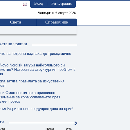
Вход
Регистрация
|
Четвъртък, 6 Август 2026
Света
Справочник
четени новини
ите на петрола паднаха до триседмично
Novo Nordisk загуби най-голямото си
мство? История за структурния проблем в
па
опа затяга правилата за изкуствения
ект
н и Оман постигнаха принципно
зумение за корабоплаването през
зкия проток
къл Бъри отново предупреждава за срив!
ти
ута
Цена
Δ%