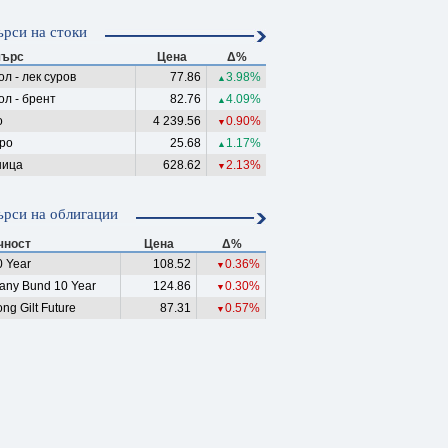
рси на стоки
ърс
Цена
Δ%
л - лек суров
77.86
3.98%
▲
ол - брент
82.76
4.09%
▲
о
4 239.56
0.90%
▼
ро
25.68
1.17%
▲
ица
628.62
2.13%
▼
рси на облигации
чност
Цена
Δ%
 Year
108.52
0.36%
▼
any Bund 10 Year
124.86
0.30%
▼
ng Gilt Future
87.31
0.57%
▼