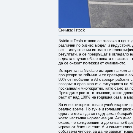
Снимка: Istock
Nvidia и Tesla отново се оказаха в цент
различни по бизнес модел и индустрия, 
век – изкуствения интелект и електрифи
резултати, а се превръщат в огледало н
в двата случая обаче цената е висока – 
да се окажат по-тежки от очакваното.
Историята на Nvidia е история на компа
процесори за гейминг и се превърна в а
80% от глобалните AI сървъри работят с
пазарът я сравнява със ситуацията на Mic
поскъпнали многократно, като само за п
Приходите растат в темпове, които дос
ръст от над 100% на годишна база, а ма
За инвеститорите това е учебникарски п
реално време. Но тук е и големият риск 
едва ли могат да се поддържат безкрай
което настъпва нормализация. Ако днес 
окаже, че конкуренцията догонва по-бърз
играчи от Азия не спят. А и самите клие
собствени чипове, за да не зависят изця