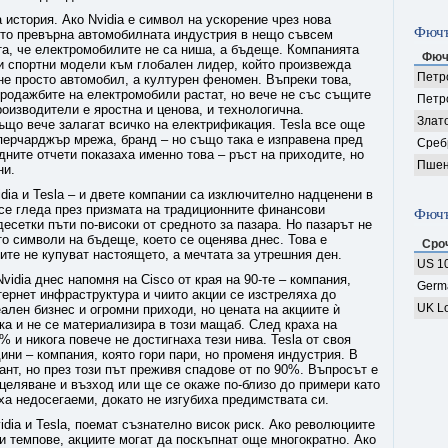
а история. Ако Nvidia е символ на ускорение чрез нова
Фючъ
оято превърна автомобилната индустрия в нещо съвсем
та, че електромобилите не са ниша, а бъдеще. Компанията
Фюч
и спортни модели към глобален лидер, който произвежда
Петро
не просто автомобил, а културен феномен. Въпреки това,
Продажбите на електромобили растат, но вече не със същите
Петр
роизводители е яростна и ценова, и технологична.
Злат
ъщо вече залагат всичко на електрификация. Tesla все още
перчарджър мрежа, бранд – но също така е изправена пред
Среб
ните отчети показаха именно това – ръст на приходите, но
Пшен
ни.
dia и Tesla – и двете компании са изключително надценени в
 се гледа през призмата на традиционните финансови
Фючъ
есетки пъти по-високи от средното за пазара. Но пазарът не
то символи на бъдеще, което се оценява днес. Това е
Сро
рите не купуват настоящето, а мечтата за утрешния ден.
US 10
idia днес напомня на Cisco от края на 90-те – компания,
Germ
ернет инфраструктура и чиито акции се изстреляха до
UK Lo
ален бизнес и огромни приходи, но цената на акциите ѝ
ка и не се материализира в този мащаб. След краха на
 и никога повече не достигнаха тези нива. Tesla от своя
ини – компания, която гори пари, но променя индустрия. В
ант, но през този път преживя спадове от по 90%. Въпросът е
оцеляване и възход или ще се окаже по-близо до примери като
аха недосегаеми, докато не изгубиха предимствата си.
idia и Tesla, поемат съзнателно висок риск. Ако революциите
и темпове, акциите могат да поскъпнат още многократно. Ако