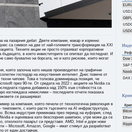
EUR
USD
GBP
USD
USD
ъра на пазарния дебат. Двете компании, макар и коренно
днес са символ на две от най-големите трансформации на XXI
Инде
кацията. Техните акции не просто отразяват корпоративни
Реф
а бъдещето, в което инвеститорите се опитват да погледнат. И
не само буквално на борсата, но и като рискове, които могат
Dow 
S&P 
ния, която започна като нишов производител на графични
Nasd
бсолютен господар на изкуствения интелект. Днес повече от
DAX 
 техни чипове. Това е толкова доминираща позиция, че
rosoft през 90-те. От средата на 2022 г. акциите на Nvidia са
оследната година добавиха над 150% към стойността си.
коро изглеждаха немислими – последните отчети показаха
Крип
ржовете се разширяват.
ример за компания, която печели от технологична революция в
Кри
– темповете, с които расте търсенето на AI инфраструктура,
Bitco
но. Всяка индустрия преминава през период на еуфория, след
Nvidia е оценявана като безспорния шампион, утре може да се
Ethe
о, отколкото пазарът си представя. AMD, Intel и дори нови
Rippl
нти – Microsoft, Amazon, Google – имат стимул да разработват
ло от един доставчик.