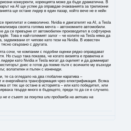
ериозни конкуренти, корекцията може да бъде драматична. В
азарът на AI ще успее да оправдае очакванията за трилионни
анията ще остане лидер в един пазар, който вече не е нейн
е преплитат и символично. Nvidia е двигателят на AI, а Tesla
 реализира своята голяма мечта – автономните автомобили.
оже да се превърне от автомобилен производител в софтуерна
ple. Това е най-големият залог – че колите на Tesla няма да
, задвижвани от чипове като тези на Nvidia. В известен
тясно свързано с другата.
ята сочи, че компании с подобни оценки рядко оправдават
тя. Но също така показва, че когато визията е правилна и
лидери като Nvidia и Tesla могат да оцелеят и да доминират
еститорът днес е готов да поеме пътя с всичките му възходи
ъг, волатилен и пълен с изненади.
ии, те са огледало на два глобални наратива –
кт и енергийната трансформация чрез електрификация. Всяка
яка от тях ще остане в историята – или като победител, или
вярваха твърде много в бъдещето, преди то да се е случило.
 не е съвет за покупка или продажба на активи на