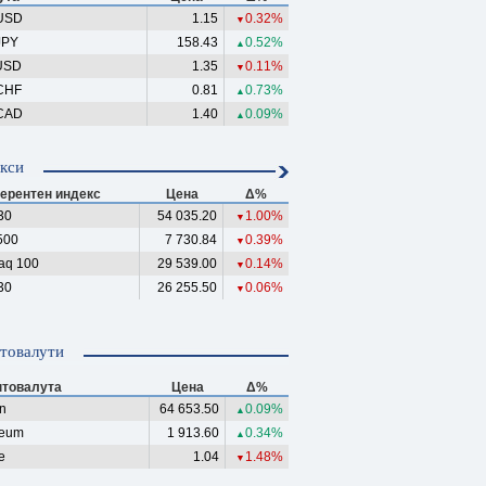
USD
1.15
0.32%
▼
JPY
158.43
0.52%
▲
USD
1.35
0.11%
▼
CHF
0.81
0.73%
▲
CAD
1.40
0.09%
▲
кси
ерентен индекс
Цена
Δ%
30
54 035.20
1.00%
▼
500
7 730.84
0.39%
▼
aq 100
29 539.00
0.14%
▼
30
26 255.50
0.06%
▼
товалути
птовалута
Цена
Δ%
in
64 653.50
0.09%
▲
reum
1 913.60
0.34%
▲
e
1.04
1.48%
▼