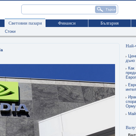
Световни пазари
Финанси
България
Стоки
Най-
la
Цен
дъно
Как 
преди
Евро
Евр
интел
Ира
спора
Орму
Май
Валу
Вал