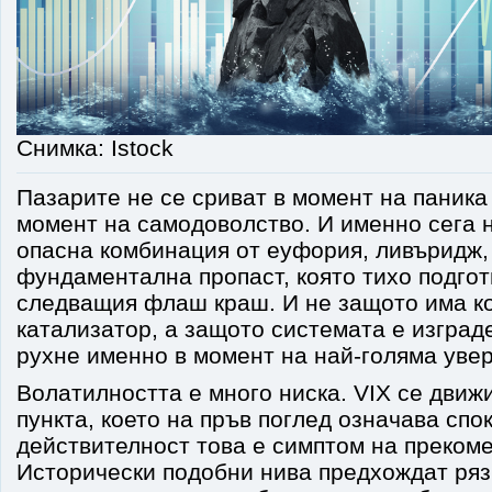
Снимка: Istock
Пазарите не се сриват в момент на паника 
момент на самодоволство. И именно сега
опасна комбинация от еуфория, ливъридж,
фундаментална пропаст, която тихо подгот
следващия флаш краш. И не защото има к
катализатор, а защото системата е изграде
рухне именно в момент на най-голяма увер
Волатилността е много ниска. VIX се движ
пункта, което на пръв поглед означава спо
действителност това е симптом на преком
Исторически подобни нива предхождат ряз