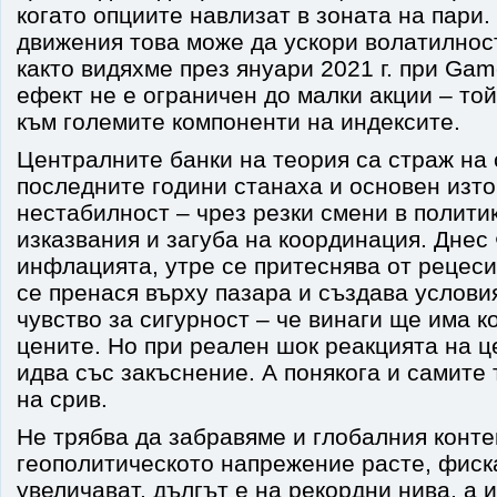
когато опциите навлизат в зоната на пари.
движения това може да ускори волатилнос
както видяхме през януари 2021 г. при Gam
ефект не е ограничен до малки акции – той
към големите компоненти на индексите.
Централните банки на теория са страж на 
последните години станаха и основен изто
нестабилност – чрез резки смени в полити
изказвания и загуба на координация. Днес
инфлацията, утре се притеснява от рецеси
се пренася върху пазара и създава услов
чувство за сигурност – че винаги ще има к
цените. Но при реален шок реакцията на 
идва със закъснение. А понякога и самите 
на срив.
Не трябва да забравяме и глобалния конте
геополитическото напрежение расте, фис
увеличават, дългът е на рекордни нива, а 