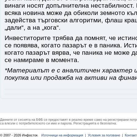
винаги носят допълнителна нестабилност. В
всяка новина може да обиколи земното къл
задейства търговски алгоритми, флаш кра
„дали“, а на „кога“.
Инвеститорите трябва да помнят, че истин
се появява, когато пазарът е в паника. Ист
когато пазарът вярва, че паника не може д
се намираме в момента.
*Материалът е с аналитичен характер и
покупка или продажба на активи на фина
Данните от сесията на БФБ се предоставят в реално време само на регистрирани потреб
са влезли с потребителското си име и парола. Регистрацията е безплатна.
© 2007 - 2026 Инфосток
Източници на информация |
Условия за ползване |
Контакт