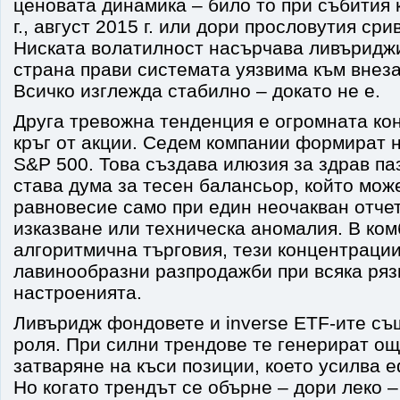
ценовата динамика – било то при събития
г., август 2015 г. или дори прословутия сри
Ниската волатилност насърчава ливъриджи
страна прави системата уязвима към внез
Всичко изглежда стабилно – докато не е.
Друга тревожна тенденция е огромната ко
кръг от акции. Седем компании формират 
S&P 500. Това създава илюзия за здрав па
става дума за тесен балансьор, който мож
равновесие само при един неочакван отчет
изказване или техническа аномалия. В ком
алгоритмична търговия, тези концентрации
лавинообразни разпродажби при всяка ряз
настроенията.
Ливъридж фондовете и inverse ETF-ите съ
роля. При силни трендове те генерират ощ
затваряне на къси позиции, което усилва е
Но когато трендът се обърне – дори леко 