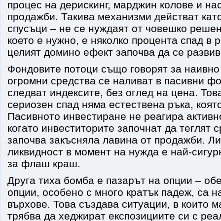
процес на дерискинг, марджин колове и на
продажби. Такива механизми действат кат
спусъци – не се нуждаят от човешко решен
което е нужно, е няколко процента спад в 
целият домино ефект започва да се развив
Фондовите потоци също говорят за наивно
огромни средства се наливат в пасивни фо
следват индексите, без оглед на цена. Тов
сериозен спад няма естествена ръка, която
Пасивното инвестиране не реагира активно
когато инвеститорите започнат да теглят с
започва закъсняла лавина от продажби. Ли
ликвидност в момент на нужда е най-сигур
за флаш краш.
Друга тиха бомба е пазарът на опции – об
опции, особено с много кратък падеж, са н
върхове. Това създава ситуации, в които 
трябва да хеджират експозициите си с реа