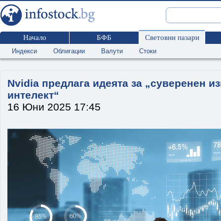
Начало
БФБ
Световни пазари
Индекси
Облигации
Валути
Стоки
Nvidia предлага идеята за „суверенен и
интелект“
16 Юни 2025 17:45