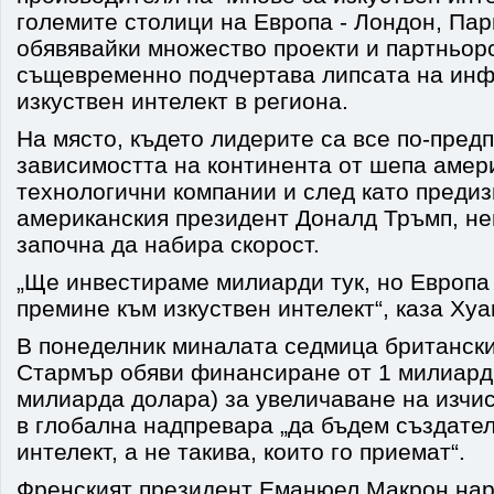
големите столици на Европа - Лондон, Пар
обявявайки множество проекти и партньорс
същевременно подчертава липсата на инф
изкуствен интелект в региона.
На място, където лидерите са все по-пред
зависимостта на континента от шепа амер
технологични компании и след като предиз
американския президент Доналд Тръмп, не
започна да набира скорост.
„Ще инвестираме милиарди тук, но Европа
премине към изкуствен интелект“, каза Хуа
В понеделник миналата седмица британск
Стармър обяви финансиране от 1 милиард 
милиарда долара) за увеличаване на изчи
в глобална надпревара „да бъдем създател
интелект, а не такива, които го приемат“.
Френският президент Еманюел Макрон нар