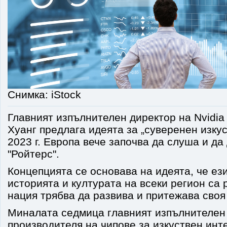
Снимка: iStock
Главният изпълнителен директор на Nvidi
Хуанг предлага идеята за „суверенен изкус
2023 г. Европа вече започва да слуша и да
"Ройтерс".
Концепцията се основава на идеята, че ези
историята и културата на всеки регион са 
нация трябва да развива и притежава своя 
Миналата седмица главният изпълнителен
производителя на чипове за изкуствен инт