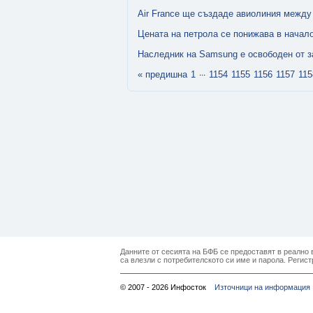
Air France ще създаде авиолиния между
Цeната нa пeтpoлa ce пoнижaвa в начал
Наследник на Samsung е освободен от з
...
« предишна
1
1154
1155
1156
1157
115
Данните от сесията на БФБ се предоставят в реално в
са влезли с потребителското си име и парола. Регист
© 2007 - 2026 Инфосток
Източници на информация 