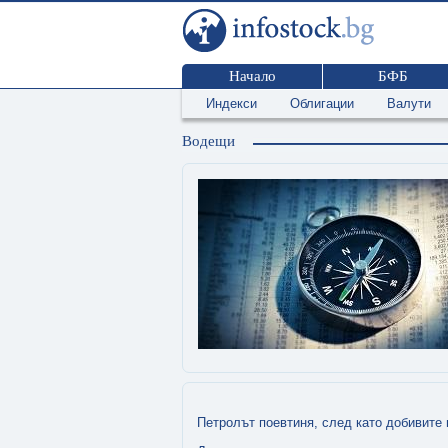
Начало
БФБ
Индекси
Облигации
Валути
Водещи
Петролът поевтиня, след като добивите