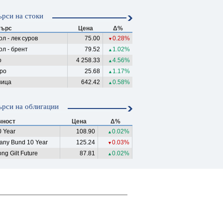
рси на стоки
ърс
Цена
Δ%
л - лек суров
75.00
0.28%
▼
ол - брент
79.52
1.02%
▲
о
4 258.33
4.56%
▲
ро
25.68
1.17%
▲
ица
642.42
0.58%
▲
рси на облигации
чност
Цена
Δ%
 Year
108.90
0.02%
▲
any Bund 10 Year
125.24
0.03%
▼
ng Gilt Future
87.81
0.02%
▲