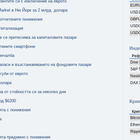
рентите си с изключение на еврото
EUR
Market в Ню Йорк за 2 млрд. долара
USD
 отчетените понижения
GBP
USD
апитализация
USD
 се притеснява за капиталовите пазари
втините смартфони
Инде
печалба
Реф
Dow 
апаси и възстановяването на фондовите пазари
S&P 
губи от еврото
Nasd
долара
DAX 
а от стойността си за няколко дни
под $6200
Крип
ята с понижения
Кри
Bitco
a
Ethe
Rippl
ята предимно с понижения