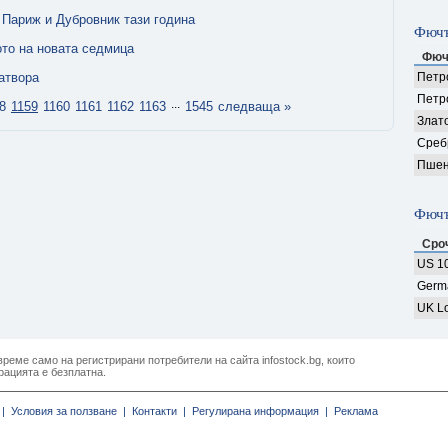
 Париж и Дубровник тази година
Фючъ
ото на новата седмица
Фюч
атвора
Петро
Петр
...
8
1159
1160
1161
1162
1163
1545
следваща »
Злат
Среб
Пшен
Фючъ
Сро
US 10
Germ
UK Lo
реме само на регистрирани потребители на сайта infostock.bg, които
рацията е безплатна.
|
Условия за ползване |
Контакти |
Регулирана информация |
Реклама