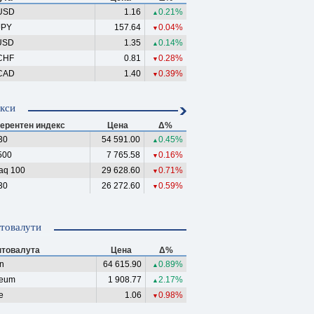
USD
1.16
0.21%
▲
JPY
157.64
0.04%
▼
USD
1.35
0.14%
▲
CHF
0.81
0.28%
▼
CAD
1.40
0.39%
▼
кси
ерентен индекс
Цена
Δ%
30
54 591.00
0.45%
▲
500
7 765.58
0.16%
▼
aq 100
29 628.60
0.71%
▼
30
26 272.60
0.59%
▼
товалути
птовалута
Цена
Δ%
in
64 615.90
0.89%
▲
reum
1 908.77
2.17%
▲
e
1.06
0.98%
▼