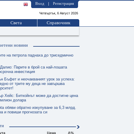
Вход
Регистрация
|
Четвъртък, 6 Август 2026
Света
Справочник
четени новини
ите на петрола паднаха до триседмично
 Далио: Парите в брой са най-лошата
осрочна инвестиция
ън Бъфет и неочакваният урок за успеха:
едно от трите му деца не завършва
рситет!
ър Хейс: Биткойнът може да достигне цена
милион долара
ta обяви обратно изкупуване за 6,3 млрд.
а и повиши прогнозата си
ти
ута
Цена
Δ%