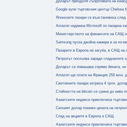
Доларът преодоля съпротивата на конку
Google купи търговския център Chelsea 
Японските пазари се възстановиха след
Amazon надмина Microsoft по пазарна к
Министерството на финансите на САЩ не
Samsung пуска двойна камера и за по-е
Пазарите в Европа на загуба, в САЩ на 
Петролът поскъпва заради спадналите з
Доларът се повишава спрямо йената, но 
Amazon ще плати на Франция 250 млн. 
Световните пазари изтриха 4 трлн. долар
Стойността на bitcoin се срина до ниво 
Азиатските индекси приключиха търгови
Силният долар пoнижи цeната на пeтpoл
Спад на акциите в Европа и САЩ
Азиатските индекси приключиха търгови