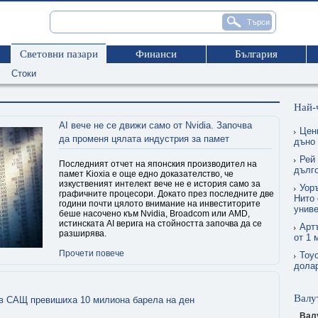
Световни пазари
Финанси
България
Стоки
Най-
AI вече не се движи само от Nvidia. Започва
Цен
да променя цялата индустрия за памет
дъно
Рей
Последният отчет на японския производител на
дълг
памет Kioxia е още едно доказателство, че
изкуственият интелект вече не е история само за
Уор
графичните процесори. Докато през последните две
Нито 
години почти цялото внимание на инвеститорите
униве
беше насочено към Nvidia, Broadcom или AMD,
истинската AI верига на стойността започва да се
Арт
разширява.
от 1 
Прочети повече
Toyo
долар
Валу
 в САЩ превишиха 10 милиона барела на ден
Вал