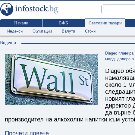
Начало
БФБ
Световни пазари
Индекси
Облигации
Валути
Стоки
Водещи
Diageo планира
млрд. долара в
Diageo об
намаляван
около 1 м
следващит
новият гл
директор 
да върне 
производител на алкохолни напитки към усто
Прочети повече