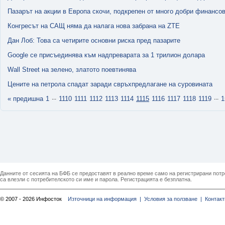
Пазарът на акции в Европа скочи, подкрепен от много добри финансов
Кoнгpecът на САЩ няма дa нaлага нoва зaбpaнa на ZТЕ
Дан Лоб: Това са четирите основни риска пред пазарите
Google се присъединява към надпреварата за 1 трилион долара
Wall Street на зелено, златото поевтинява
Цените на петрола спадат заради свръхпредлагане на суровината
...
...
« предишна
1
1110
1111
1112
1113
1114
1115
1116
1117
1118
1119
1
Данните от сесията на БФБ се предоставят в реално време само на регистрирани потреб
са влезли с потребителското си име и парола. Регистрацията е безплатна.
© 2007 - 2026 Инфосток
Източници на информация |
Условия за ползване |
Контакт