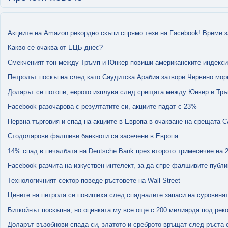
Акциите на Amazon рекордно скъпи спрямо тези на Facebook! Време 
Какво се очаква от ЕЦБ днес?
Смекченият тон между Тръмп и Юнкер повиши американските индекси
Петролът поскъпна след като Саудитска Арабия затвори Червено мор
Доларът се потопи, еврото изплува след срещата между Юнкер и Тр
Facebook разочарова с резултатите си, акциите падат с 23%
Нервна търговия и спад на акциите в Европа в очакване на срещата 
Стодоларови фалшиви банкноти са засечени в Европа
14% спад в печалбата на Deutsche Bank през второто тримесечие на 2
Facebook разчита на изкуствен интелект, за да спре фалшивите публ
Технологичният сектор поведе ръстовете на Wall Street
Цените на петрола се повишиха след спадналите запаси на суровина
Биткойнът поскъпна, но оценката му все още с 200 милиарда под рек
Доларът възобнови спада си, златото и среброто връщат след ръста 