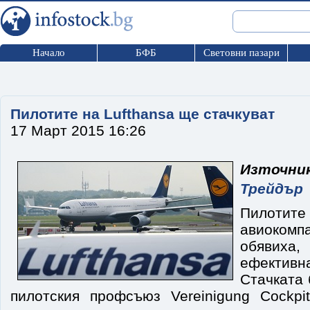
Начало
БФБ
Световни пазари
Пилотите на Lufthansa ще стачкуват
17 Март 2015 16:26
Източ
Трейдър
Пилотит
авиоком
обявиха
ефектив
Стачката 
пилотския профсъюз Vereinigung Cockpi