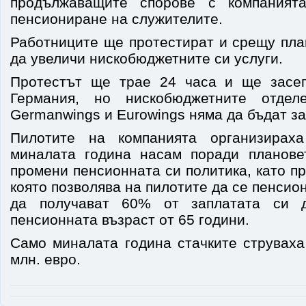
продължаващите спорове с компаният
пенсиониране на служителите.
Работниците ще протестират и срещу пла
да увеличи нискобюджетните си услуги.
Протестът ще трае 24 часа и ще засег
Германия, но нискобюджетните отдел
Germanwings и Eurowings няма да бъдат за
Пилотите на компанията организирах
миналата година насам поради планове
промени пенсионната си политика, като п
която позволява на пилотите да се пенсио
да получават 60% от заплатата си 
пенсионната възраст от 65 години.
Само миналата година стачките струваха
млн. евро.