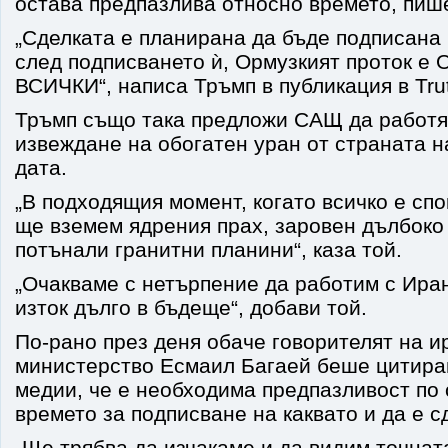
остава предпазлива относно времето, пи
„Сделката е планирана да бъде подписана 
след подписването ѝ, Ормузкият проток е
ВСИЧКИ“, написа Тръмп в публикация в Trut
Тръмп също така предложи САЩ да работя
извеждане на обогатен уран от страната 
дата.
„В подходящия момент, когато всичко е сп
ще вземем ядрения прах, заровен дълбоко
потънали гранитни планини“, каза той.
„Очакваме с нетърпение да работим с Иран
изток дълго в бъдеще“, добави той.
По-рано през деня обаче говорителят на 
министерство Есмаил Багаей беше цитира
медии, че е необходима предпазливост по
времето за подписване на каквато и да е с
„Ще трябва да изчакаме и да видим точнат