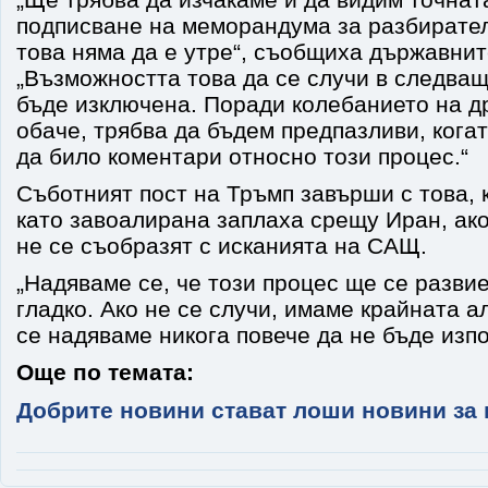
подписване на меморандума за разбирател
това няма да е утре“, съобщиха държавнит
„Възможността това да се случи в следва
бъде изключена. Поради колебанието на д
обаче, трябва да бъдем предпазливи, когат
да било коментари относно този процес.“
Съботният пост на Тръмп завърши с това,
като завоалирана заплаха срещу Иран, ак
не се съобразят с исканията на САЩ.
„Надяваме се, че този процес ще се развие
гладко. Ако не се случи, имаме крайната а
се надяваме никога повече да не бъде изпо
Още по темата:
Добрите новини стават лоши новини за 