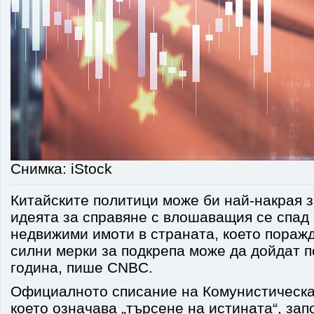
Снимка: iStock
Китайските политици може би най-накрая 
идеята за справяне с влошаващия се спад 
недвижими имоти в страната, което поражд
силни мерки за подкрепа може да дойдат п
година, пише CNBC.
Официалното списание на Комунистическат
което означава „търсене на истината“, запо