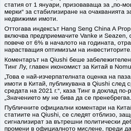
статия от 1 януари, призоваваща за „по-м
мерки“ за стабилизиране на очакванията з
недвижими имоти.
Оттогава индексът Hang Seng China A Prope
включва предприемачите Vanke и Seazen, с
повече от 6% в началото на годината, отр
нарастващия оптимизъм на инвеститорите
Коментарът на Qiushi беше забележителен 
Тинг Лу, главен икономист за Китай в Nomu
„Това е най-изчерпателната оценка на паз
имоти в Китай, публикувана в Qiushi след 
средата на 2021 г.“, каза Тинг в доклад по
„Значението му не бива да се пренебрегва.
Публичните официални коментари на Кита
статиите на Qiushi, се следят отблизо, за
сигнализират за вътрешни политически де
промени в официалното мислене, преди да