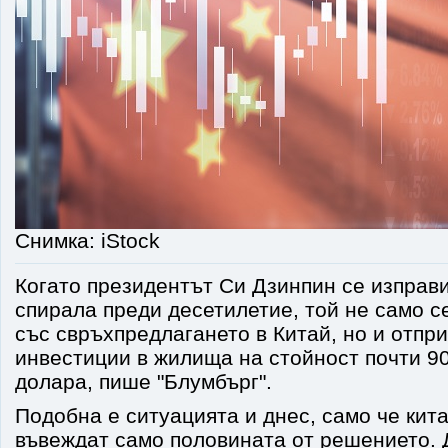
Снимка: iStock
Когато президентът Си Дзинпин се изправ
спирала преди десетилетие, той не само с
със свръхпредлагането в Китай, но и отпр
инвестиции в жилища на стойност почти 9
долара, пише "Блумбърг".
Подобна е ситуацията и днес, само че кит
въвеждат само половината от решението. 