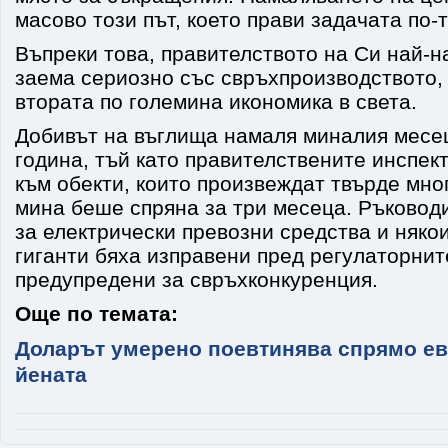
масово този път, което прави задачата по-
Въпреки това, правителството на Си най-н
заема сериозно със свръхпроизводството,
втората по големина икономика в света.
Добивът на въглища намаля миналия месе
година, тъй като правителствените инспек
към обекти, които произвеждат твърде мно
мина беше спряна за три месеца. Ръковод
за електрически превозни средства и няко
гиганти бяха изправени пред регулаторнит
предупредени за свръхконкуренция.
Още по темата:
Доларът умерено поевтинява спрямо ев
йената