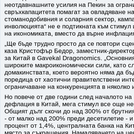
неотдавнашните усилия на Пекин за огран
свръхкапацитета помагат за овладяване н
стоманодобивния и соларния сектор, камп
инволюцията“ не е подтикната към стимул
на икономиката, вместо да върне инфлаци
„Ще бъде трудно просто да се повтори сцена
каза Кристофър Бедор, заместник-директо
за Китай в Gavekal Dragonomics. „Основни
широките макроикономически сили, като с
домакинствата, което вероятно няма да б
поредица от хаотични правителствени инт
ограничаване на конкуренцията в няколко 
Но повече от две години след началото на
дефлация в Китай, мега стимул все още не
Общият дълг скочи до над 300% от брутни
- от малко над 200% преди десетилетие - и
процент от 1,4%, централната банка на Ки
място за съкращения. Намаляването на це