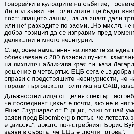
Говорейки в кулоарите на събитие, посвет
Лагард заяви, че политиците ще бъдат вн
постъпващите данни, „за да знаят дали тр
или не“ разходите по заеми. „Но мисля, че
добра позиция да се изправим пред момент
деликатни и много несигурни.“
След осем намаления на лихвите за една 
облекчаване с 200 базисни пункта, кампан
на лихвите наближава края си, каза Лагар
решение в четвъртък. ЕЦБ сега е „в добра 
справи с предстоящите несигурности, не н
поради търговската политика на САЩ, каза
Длъжностни лица от целия спектър „ястреб
че последният цикъл е почти, ако не и нап
Янис Стурнарас от Гърция, един от най-ум
заяви пред Bloomberg в петък, че летвата
е „висока“, докато по-ястребният Борис Ву
заяви в събота, че ЕЦБ е „почти готова“.