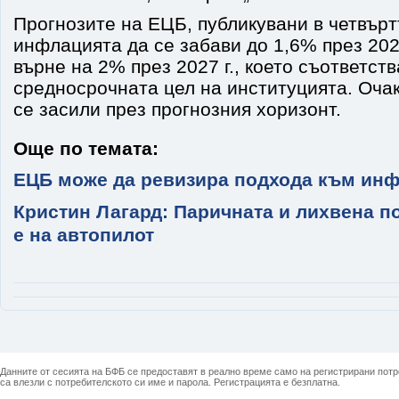
Прогнозите на ЕЦБ, публикувани в четвърт
инфлацията да се забави до 1,6% през 2026
върне на 2% през 2027 г., което съответств
средносрочната цел на институцията. Очак
се засили през прогнозния хоризонт.
Още по темата:
ЕЦБ може да ревизира подхода към инф
Кристин Лагард: Паричната и лихвена п
е на автопилот
Данните от сесията на БФБ се предоставят в реално време само на регистрирани потреб
са влезли с потребителското си име и парола. Регистрацията е безплатна.