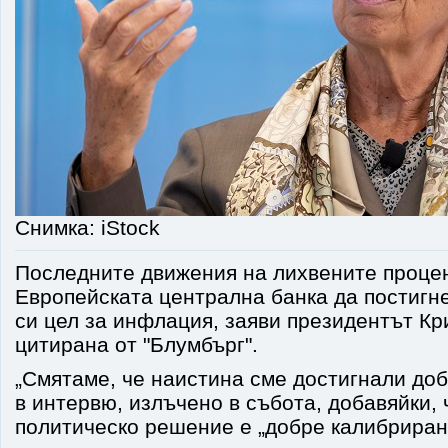
Снимка: iStock
Последните движения на лихвените процен
Европейската централна банка да постигн
си цел за инфлация, заяви президентът Кр
цитирана от "Блумбърг".
„Смятаме, че наистина сме достигнали добр
в интервю, излъчено в събота, добавяйки,
политическо решение е „добре калибриран